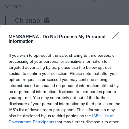
Stories.
S
Oh snap! 👻
e
a
Sharing Tweets directly to your
MENSARENA -
Do Not Process My Personal
r
Snapchat Stories is now easier than
Information
c
ever. Rolling out today on iOS!
h
If you wish to opt-out of the sale, sharing to third parties, or
pic.twitter.com/0LIHQhmCKu
f
processing of your personal or sensitive information for
o
targeted advertising by us, please use the below opt-out
r
— Twitter (@Twitter)
December 10,
section to confirm your selection. Please note that after your
:
2020
opt-out request is processed you may continue seeing
interest-based ads based on personal information utilized by
us or personal information disclosed to third parties prior to
your opt-out. You may separately opt-out of the further
disclosure of your personal information by third parties on the
IAB’s list of downstream participants. This information may
Tags from the story
also be disclosed by us to third parties on the
IAB’s List of
Twitter
Downstream Participants
that may further disclose it to other
third parties.