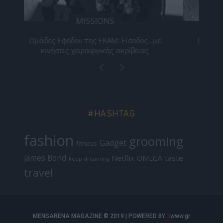
ICONS
ε
Μιχάλης Λεβεντογιάννης: Δεν είναι τυχαίο
Ελ
πράγμα ποτέ η επιτυχία
#HASHTAG
fashion
grooming
Gadget
fitness
James Bond
Netflix
taste
OMEGA
keep dreaming
travel
MENSARENA MAGAZINE © 2019 | POWERED BY
3
www.gr