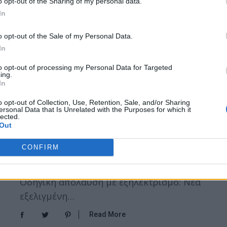
o opt-out of the Sharing of my personal data.
In
o opt-out of the Sale of my Personal Data.
Το Νέο Audi Q3 Μόλις Αποκαλύφθηκε!
In
Και Αποτελεί Την Πιο Εξελιγμένη Και
to opt-out of processing my Personal Data for Targeted
Δυναμική Εκδοχή Του Πιο
ing.
In
Επιτυχημένου Premium Compact SUV!
o opt-out of Collection, Use, Retention, Sale, and/or Sharing
by
Mens Arena
ersonal Data that Is Unrelated with the Purposes for which it
lected.
Σχεδίαση που εντυπωσιάζει: Δυναμικές,
Out
μυώδεις αναλογίες, SUV αυτοπεποίθηση
CONFIRM
και ευρύχωρο, με μοντέρνο εσωτερικό
που αποπνέει ποιότητα και πολυτέλεια.
Οδηγική απόλαυση με εξηλεκτρισμό: Νέα
εξελιγμένη…
Read More