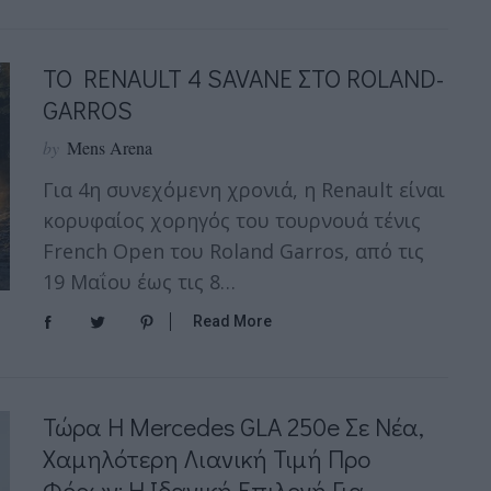
TO RENAULT 4 SAVANE ΣΤΟ ROLAND-
GARROS
by
Mens Arena
Για 4η συνεχόμενη χρονιά, η Renault είναι
κορυφαίος χορηγός του τουρνουά τένις
French Open του Roland Garros, από τις
19 Μαΐου έως τις 8…
Read More
Τώρα Η Mercedes GLA 250e Σε Νέα,
Χαμηλότερη Λιανική Τιμή Προ
Φόρων: H Ιδανική Επιλογή Για