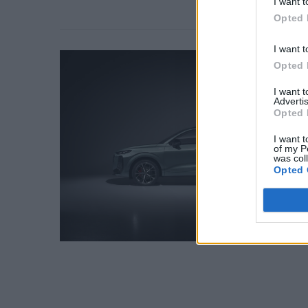
I want t
Opted 
I want t
Opted 
I want 
Advertis
Opted 
I want t
of my P
was col
Opted 