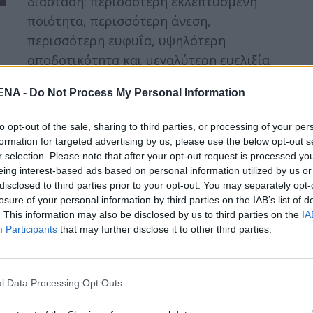
διάσταση: περισσότερη εκλεπτυσμένη
ποιότητα, περισσότερη άνεση,
περισσότερη ευφυΐα, υψηλότερη
αποδοτικότητα και μεγαλύτερη ευελιξία
ως προς τα συστήματα…
NA -
Do Not Process My Personal Information
Read More
to opt-out of the sale, sharing to third parties, or processing of your per
formation for targeted advertising by us, please use the below opt-out s
r selection. Please note that after your opt-out request is processed y
Νέο Renault Clio: Superpowered
eing interest-based ads based on personal information utilized by us or
disclosed to third parties prior to your opt-out. You may separately opt-
by
Mens Arena
losure of your personal information by third parties on the IAB’s list of
. This information may also be disclosed by us to third parties on the
IA
Με πάνω από 35 χρόνια ιστορίας, το Clio
Participants
that may further disclose it to other third parties.
ήταν ανέκαθεν το σημείο αναφοράς στην
κατηγορία του στην Ευρώπη, διατηρώντας
ταυτόχρονα και τον τίτλο του…
l Data Processing Opt Outs
Read More