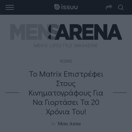
MEN'S LIFESTYLE MAGAZINE
ICONS
Το Matrix Επιστρέφει
Στους
Κινηματογράφους Για
Να Γιορτάσει Τα 20
Χρόνια Του!
by
Mens Arena