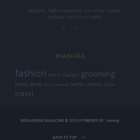
ε
Μιχάλης Λεβεντογιάννης: Δεν είναι τυχαίο
Ελ
πράγμα ποτέ η επιτυχία
#HASHTAG
fashion
grooming
Gadget
fitness
James Bond
Netflix
taste
OMEGA
keep dreaming
travel
MENSARENA MAGAZINE © 2019 | POWERED BY
3
www.gr
BACK TO TOP