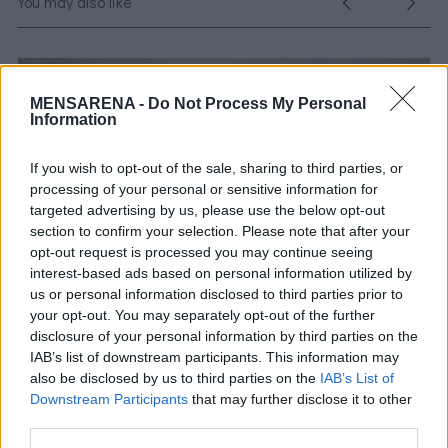
You may also like
S
e
a
MENSARENA -
Do Not Process My Personal
r
Information
c
h
If you wish to opt-out of the sale, sharing to third parties, or
f
processing of your personal or sensitive information for
o
targeted advertising by us, please use the below opt-out
r
section to confirm your selection. Please note that after your
:
opt-out request is processed you may continue seeing
interest-based ads based on personal information utilized by
us or personal information disclosed to third parties prior to
your opt-out. You may separately opt-out of the further
ες
disclosure of your personal information by third parties on the
26 Ιουνίου 2019
IAB’s list of downstream participants. This information may
Η IWC Ανακοινώνει Τη Συνεργασία Της Με Τον
also be disclosed by us to third parties on the
IAB’s List of
Κορυφαίο Αθλητή Tom Brady
Downstream Participants
that may further disclose it to other
third parties.