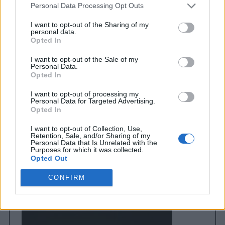
Personal Data Processing Opt Outs
Previous article
I want to opt-out of the Sharing of my
personal data.
Το πανέμορφο penthouse με απαράμιλλη θέα
Opted In
στην μαρίνα της Λεμεσού
I want to opt-out of the Sale of my
Personal Data.
Next article
Opted In
Ο Brad Pitt και ακόμη μια άψογη στιλιστική
I want to opt-out of processing my
του επιλογή!
Personal Data for Targeted Advertising.
Opted In
I want to opt-out of Collection, Use,
Retention, Sale, and/or Sharing of my
Personal Data that Is Unrelated with the
Purposes for which it was collected.
Opted Out
CONFIRM