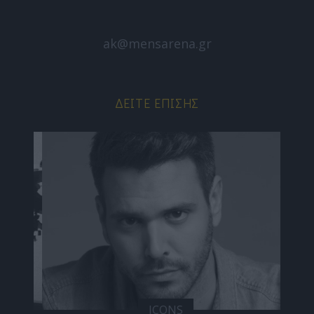
ak@mensarena.gr
ΔΕΊΤΕ ΕΠΊΣΗΣ
ICONS