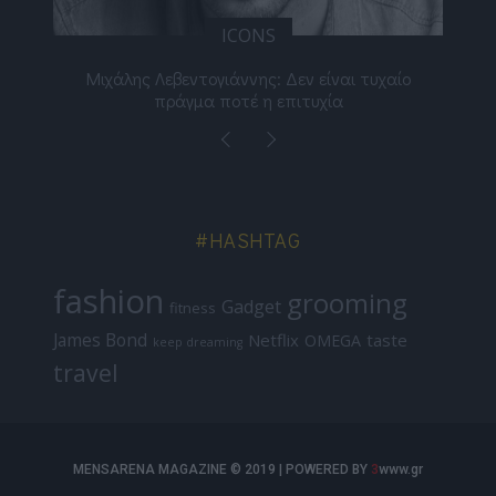
ICONS
ε
Μιχάλης Λεβεντογιάννης: Δεν είναι τυχαίο
Ελ
πράγμα ποτέ η επιτυχία
#HASHTAG
fashion
grooming
Gadget
fitness
James Bond
Netflix
taste
OMEGA
keep dreaming
travel
MENSARENA MAGAZINE © 2019 | POWERED BY
3
www.gr