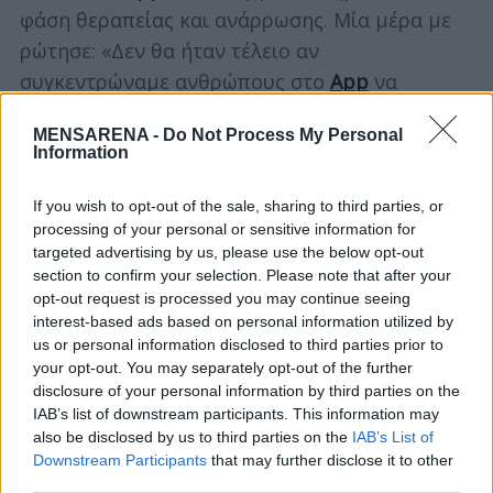
φάση θεραπείας και ανάρρωσης. Μία μέρα με
ρώτησε: «Δεν θα ήταν τέλειο αν
συγκεντρώναμε ανθρώπους στο
App
να
διασχίσουν τρέχοντας τη χώρα, από το
MENSARENA -
Do Not Process My Personal
Βανκούβερ στο Χάλιφαξ;»
Information
Η γέννηση του #TeamCoast2Coast
If you wish to opt-out of the sale, sharing to third parties, or
processing of your personal or sensitive information for
Η απάντησή μου ήταν «Τι είπες μόλις; Μόλις
targeted advertising by us, please use the below opt-out
section to confirm your selection. Please note that after your
είχες την καλύτερη ιδέα! Ας το κάνουμε.» Το
opt-out request is processed you may continue seeing
είπα σε μερικούς φίλους που έτρεξαν μαζί μου
interest-based ads based on personal information utilized by
το 2017 να δω εάν θα τους άρεσε η ιδέα. Τους
us or personal information disclosed to third parties prior to
your opt-out. You may separately opt-out of the further
άρεσε, οπότε μερικούς μήνες μετά,
disclosure of your personal information by third parties on the
δημιουργήσαμε το #TeamCoast2Coast και
IAB’s list of downstream participants. This information may
αρχίσαμε να συγκεντρώνουμε μέλη.
also be disclosed by us to third parties on the
IAB’s List of
Downstream Participants
that may further disclose it to other
Τα 102 μέλη μας έτρεξαν συνολικά μία
third parties.