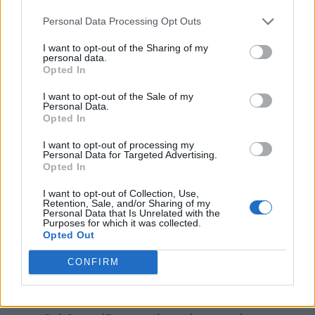
απόσταση 630 χιλιομέτρων και συγκέντρωσαν
Personal Data Processing Opt Outs
σχεδόν 15.000 δολάρια για τις κακώσεις του
I want to opt-out of the Sharing of my
νωτιαίου μυελού.
personal data.
Opted In
Για το 2019, έχουμε αυξήσει τον στόχο κατά
I want to opt-out of the Sale of my
πολύ. Θέλουμε να καλύψουμε τα 5.500
Personal Data.
Opted In
χιλιόμετρα και έχουμε κάποιους εκπληκτικούς
I want to opt-out of processing my
ανθρώπους μαζί μας από διάφορες πόλεις του
Personal Data for Targeted Advertising.
Καναδά, όπως τον επαγγελματία πρώην αθλητή
Opted In
ορεινής ποδηλασίας, Andrew Cho (Βανκούβερ),
I want to opt-out of Collection, Use,
Retention, Sale, and/or Sharing of my
τον Παραολυμπιονίκη του sit ski, Josh Dueck
Personal Data that Is Unrelated with the
Purposes for which it was collected.
(Κάλγκαρι), τον οδηγό αγωνιστικών
Opted Out
αυτοκινήτων Pauly Plewa (Ντανβίλ) και τον
CONFIRM
μαραθωνοδρόμο Robert MacDonald (Τορόντο).
Πιστεύω πως με την προσπάθειά μας, οι