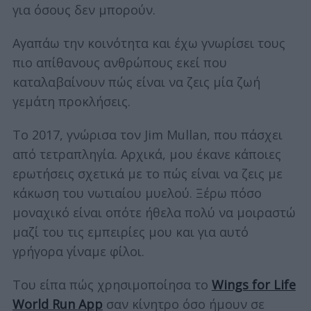
για όσους δεν μπορούν.
Αγαπάω την κοινότητα και έχω γνωρίσει τους
πιο απίθανους ανθρώπους εκεί που
καταλαβαίνουν πώς είναι να ζεις μία ζωή
γεμάτη προκλήσεις.
Το 2017, γνώρισα τον Jim Mullan, που πάσχει
από τετραπληγία. Αρχικά, μου έκανε κάποιες
S
e
ερωτήσεις σχετικά με το πώς είναι να ζεις με
a
κάκωση του νωτιαίου μυελού. Ξέρω πόσο
r
μοναχικό είναι οπότε ήθελα πολύ να μοιραστώ
c
μαζί του τις εμπειρίες μου και για αυτό
h
f
γρήγορα γίναμε φίλοι.
o
r
Του είπα πώς χρησιμοποίησα το
Wings for Life
:
World Run App
σαν κίνητρο όσο ήμουν σε