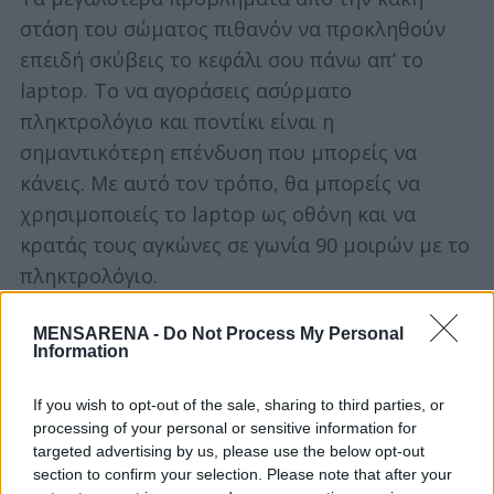
e
στάση του σώματος πιθανόν να προκληθούν
a
επειδή σκύβεις το κεφάλι σου πάνω απ’ το
r
laptop. Το να αγοράσεις ασύρματο
c
h
πληκτρολόγιο και ποντίκι είναι η
f
σημαντικότερη επένδυση που μπορείς να
o
κάνεις. Με αυτό τον τρόπο, θα μπορείς να
r
χρησιμοποιείς το laptop ως οθόνη και να
:
κρατάς τους αγκώνες σε γωνία 90 μοιρών με το
πληκτρολόγιο.
MENSARENA -
Do Not Process My Personal
Information
If you wish to opt-out of the sale, sharing to third parties, or
processing of your personal or sensitive information for
targeted advertising by us, please use the below opt-out
section to confirm your selection. Please note that after your