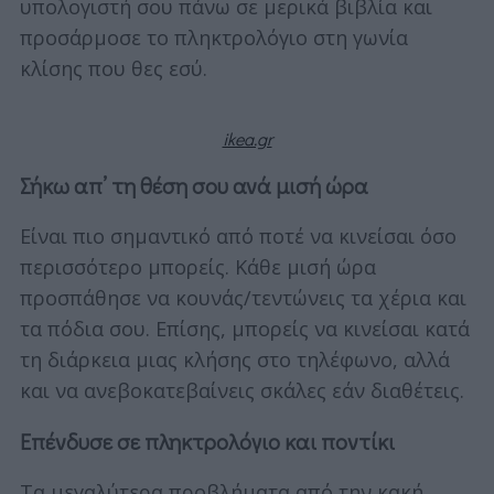
υπολογιστή σου πάνω σε μερικά βιβλία και
προσάρμοσε το πληκτρολόγιο στη γωνία
κλίσης που θες εσύ.
ikea.gr
Σήκω απ’ τη θέση σου ανά μισή ώρα
Είναι πιο σημαντικό από ποτέ να κινείσαι όσο
περισσότερο μπορείς. Κάθε μισή ώρα
προσπάθησε να κουνάς/τεντώνεις τα χέρια και
τα πόδια σου. Επίσης, μπορείς να κινείσαι κατά
τη διάρκεια μιας κλήσης στο τηλέφωνο, αλλά
και να ανεβοκατεβαίνεις σκάλες εάν διαθέτεις.
Επένδυσε σε πληκτρολόγιο και ποντίκι
S
Τα μεγαλύτερα προβλήματα από την κακή