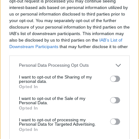
opt-out request is processed you may continue seeing
interest-based ads based on personal information utilized by
us or personal information disclosed to third parties prior to
your opt-out. You may separately opt-out of the further
disclosure of your personal information by third parties on the
IAB’s list of downstream participants. This information may
also be disclosed by us to third parties on the
IAB’s List of
Downstream Participants
that may further disclose it to other
bluemountainsgazette.com.au
third parties.
Μη δουλεύεις απ’ τον καναπέ
Personal Data Processing Opt Outs
Σύμφωνα με τους ειδικούς, ο καναπές όσο
I want to opt-out of the Sharing of my
personal data.
αναπαυτικός κι εάν είναι, είναι στην
Opted In
πραγματικότητα το χειρότερο μέρος για να
I want to opt-out of the Sale of my
δουλέψει κανείς για μεγάλο διάστημα. Όχι
Personal Data.
Opted In
μόνο η στάση του σώματος θα επιδεινωθεί
αμέσως, αλλά η άνεση του καναπέ θα σε
I want to opt-out of processing my
Personal Data for Targeted Advertising.
εμποδίσει απ’ το να κινείσαι ανά τακτά χρονικά
Opted In
διαστήματα. Εάν δεν έχεις άλλη επιλογή,