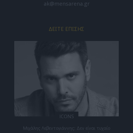
ak@mensarena.gr
ΔΕΊΤΕ ΕΠΊΣΗΣ
ICONS
ε
Μιχάλης Λεβεντογιάννης: Δεν είναι τυχαίο
Ελ