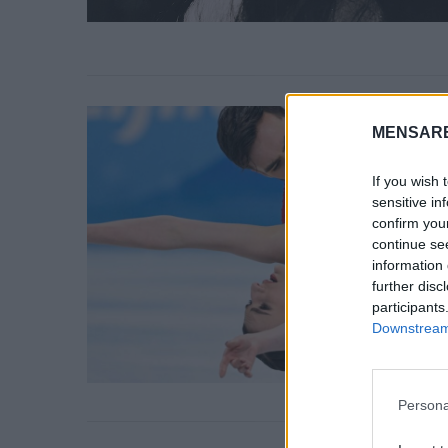
S
e
MENSARE
a
r
If you wish 
c
sensitive in
h
confirm you
f
continue se
o
information 
r
further disc
:
participants
Downstream 
Persona