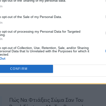
o opt-out of the Sharing of my personal data.
Καμίλα Βαλίεβα: Η Πρώτη Γυναίκα
In
Που Πέτυχε Τετραπλό Άλμα Στο
Καλλιτεχνικό Πατινάζ
o opt-out of the Sale of my Personal Data.
In
by
Mens Arena
to opt-out of processing my Personal Data for Targeted
Η 15χρονη Ρωσίδα Καμίλα Βαλίεβα έγινε
ing.
In
η πρώτη γυναίκα αθλήτρια του
καλλιτεχνικού πατινάζ που έκανε
o opt-out of Collection, Use, Retention, Sale, and/or Sharing
ersonal Data that Is Unrelated with the Purposes for which it
τετραπλό άλμα σε Ολυμπιακούς Αγώνες,
lected.
Out
κερδίζοντας το χρυσό μετάλλιο στους
Χειμερινούς του 2022….
CONFIRM
Read More
Πώς Να Φτιάξεις Σώμα Σαν Του