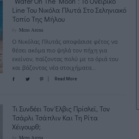
“Water On The Moon”: Το Ονειρικό
Line Του Νικόλα Πλυτά Στο Σεληνιακό
Τοπίο Της Μήλου
by
Mens Arena
Ο Νικόλας Πλυτάς αποφάσισε φέτος να
θέσει ακόμα πιο ψηλά τον πήχη για
εκείνον, παίζοντας πολύ με τα όριά του
και βάζοντας νέα στοιχήματα…
Read More
Τι Συνδέει Τον Έλβις Πρίσλεϊ, Τον
Τσάρλι Τσάπλιν Και Τη Ρίτα
Χέιγουρθ;
by
Mens Arena