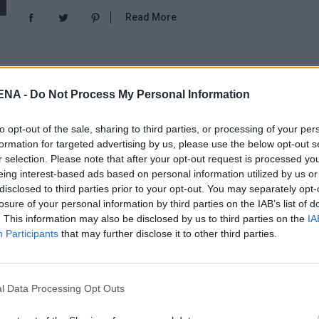
Read More
Ένα Χρυσό Μετάλλιο Για Ένα Ζευγάρι
NA -
Do Not Process My Personal Information
Ανήμερα Του Αγίου Βαλεντίνου
to opt-out of the sale, sharing to third parties, or processing of your per
by
Mens Arena
formation for targeted advertising by us, please use the below opt-out s
Μια επίδειξη ομορφιάς, ευστάθειας και
r selection. Please note that after your opt-out request is processed y
eing interest-based ads based on personal information utilized by us or
ακρίβειας οδήγησε το ζευγάρι Γάλλων
disclosed to third parties prior to your opt-out. You may separately opt-
Gabriella Papadakis και Guillaume Cizeron
losure of your personal information by third parties on the IAB’s list of
σε ένα χρυσό μετάλλιο στο Πεκίνο 2022.
. This information may also be disclosed by us to third parties on the
IA
Participants
that may further disclose it to other third parties.
Διαγωνιζόμενοι στο…
Read More
l Data Processing Opt Outs