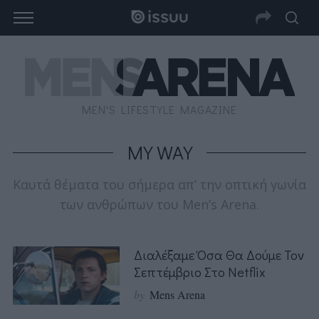
MEN'S LIFESTYLE MAGAZINE
MY WAY
Καυτά θέματα του σήμερα απ’ την οπτική γωνία
των ανθρώπων του Men’s Arena.
Διαλέξαμε Όσα Θα Δούμε Τον
Σεπτέμβριο Στο Netflix
by
Mens Arena