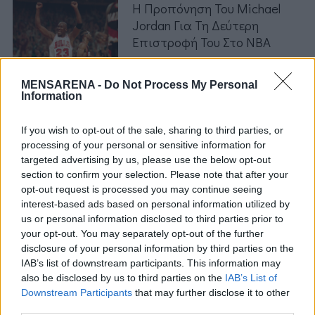
Η Προπόνηση Του Michael
Jordan Για Τη Δεύτερη
Επιστροφή Του Στο ΝΒΑ
by
Mens Arena
MENSARENA -
Do Not Process My Personal
S
Information
e
a
If you wish to opt-out of the sale, sharing to third parties, or
r
Σ
processing of your personal or sensitive information for
c
targeted advertising by us, please use the below opt-out
ε
h
section to confirm your selection. Please note that after your
λ
f
opt-out request is processed you may continue seeing
o
ι
interest-based ads based on personal information utilized by
r
us or personal information disclosed to third parties prior to
δ
:
your opt-out. You may separately opt-out of the further
ο
disclosure of your personal information by third parties on the
π
IAB’s list of downstream participants. This information may
also be disclosed by us to third parties on the
IAB’s List of
ο
Downstream Participants
that may further disclose it to other
ί
third parties.