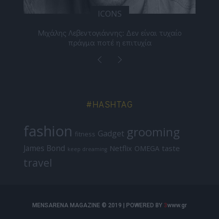
ICONS
ε
Μιχάλης Λεβεντογιάννης: Δεν είναι τυχαίο
Ελ
πράγμα ποτέ η επιτυχία
#HASHTAG
fashion
grooming
Gadget
fitness
James Bond
Netflix
taste
OMEGA
keep dreaming
travel
MENSARENA MAGAZINE © 2019 | POWERED BY
3
www.gr