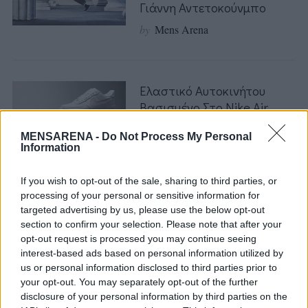
Γιάννη Αντετοκούνμπο
by
Mens Arena
Ελαστικό Αυτοκινήτου
Βασισμένο Στο Nike Air
Force 1
MENSARENA -
Do Not Process My Personal
by
Mens Arena
Information
If you wish to opt-out of the sale, sharing to third parties, or
S
processing of your personal or sensitive information for
e
Η Νέα Συλλογή Supreme X
targeted advertising by us, please use the below opt-out
a
Nike Είναι Ό,τι Καλύτερο
section to confirm your selection. Please note that after your
r
Έχουμε Δει!
opt-out request is processed you may continue seeing
c
interest-based ads based on personal information utilized by
h
by
Χριστιάνα Νάσιου
us or personal information disclosed to third parties prior to
f
your opt-out. You may separately opt-out of the further
o
disclosure of your personal information by third parties on the
r