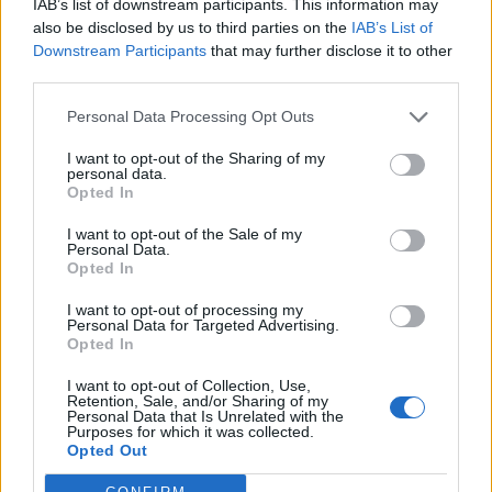
IAB’s list of downstream participants. This information may
Η Νέα Εφαρμογή Της Nike
:
also be disclosed by us to third parties on the
IAB’s List of
Θα Σου Λέει Με Ακρίβεια Το
Downstream Participants
that may further disclose it to other
Νούμερο Παπουτσιού Που
third parties.
Φοράς!
Personal Data Processing Opt Outs
by
Χριστιάνα Νάσιου
I want to opt-out of the Sharing of my
personal data.
Opted In
I want to opt-out of the Sale of my
Personal Data.
Σ
Opted In
ε
I want to opt-out of processing my
λ
Personal Data for Targeted Advertising.
Opted In
ι
δ
I want to opt-out of Collection, Use,
Retention, Sale, and/or Sharing of my
ο
Personal Data that Is Unrelated with the
NEWSARENA NEWSLETTER
Purposes for which it was collected.
π
Opted Out
ο