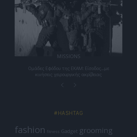
MISSIONS
IC
ς Εφόδου της ΕΚΑΜ: Είσοδος…με
Μιχάλης Λεβεντογιάνν
νήσεις χειρουργικής ακρίβειας
πράγμα ποτέ
#HASHTAG
fashion
grooming
Gadget
fitness