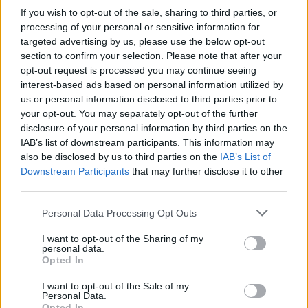
If you wish to opt-out of the sale, sharing to third parties, or
processing of your personal or sensitive information for
targeted advertising by us, please use the below opt-out
section to confirm your selection. Please note that after your
opt-out request is processed you may continue seeing
interest-based ads based on personal information utilized by
us or personal information disclosed to third parties prior to
your opt-out. You may separately opt-out of the further
disclosure of your personal information by third parties on the
IAB’s list of downstream participants. This information may
also be disclosed by us to third parties on the
IAB’s List of
Downstream Participants
that may further disclose it to other
Μαζί τους στο έργο είναι ο
Romain Meder
που
third parties.
ήταν δίπλα στον
Alain Ducasse
για πολλά
χρόνια και ήταν executive chef στην
Plaza
Personal Data Processing Opt Outs
Athenee
.
I want to opt-out of the Sharing of my
personal data.
Opted In
Ιnformations:
I want to opt-out of the Sale of my
Personal Data.
Les Ombres
Opted In