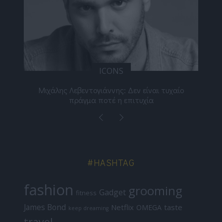
ICONS
ε
Μιχάλης Λεβεντογιάννης: Δεν είναι τυχαίο
Ελ
πράγμα ποτέ η επιτυχία
#HASHTAG
fashion
grooming
Gadget
fitness
James Bond
Netflix
taste
OMEGA
keep dreaming
travel