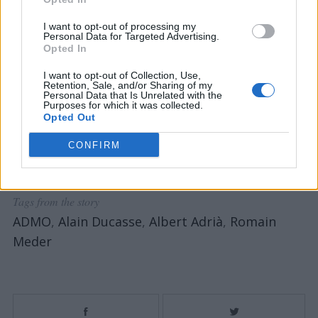
Musée du quai Branly – Jacques Chirac
I want to opt-out of processing my
27 quai Branly
Personal Data for Targeted Advertising.
75007 PARIS
Opted In
Valet parking
I want to opt-out of Collection, Use,
Retention, Sale, and/or Sharing of my
Personal Data that Is Unrelated with the
Restaurant Les Ombres – Musée du Quai
Purposes for which it was collected.
Opted Out
Branly – Paris | lesombres-restaurant.com
CONFIRM
Tags from the story
ADMO
,
Alain Ducasse
,
Albert Adrià
,
Romain
Meder