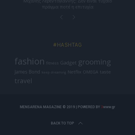
ε
Μιχάλης Λεβεντογιάννης: Δεν είναι τυχαίο
Ελ
πράγμα ποτέ η επιτυχία
#HASHTAG
fashion
grooming
Gadget
fitness
James Bond
Netflix
taste
OMEGA
keep dreaming
travel
MENSARENA MAGAZINE © 2019 | POWERED BY
3
www.gr
BACK TO TOP