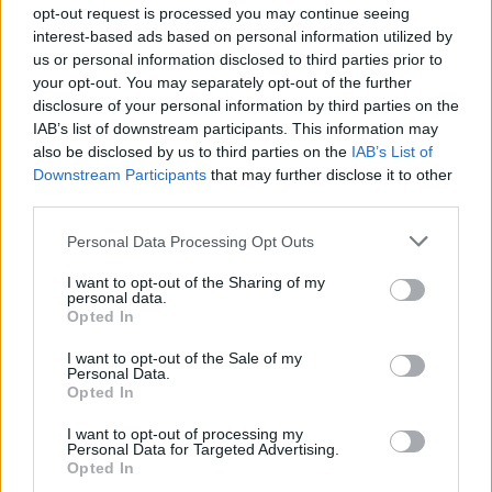
opt-out request is processed you may continue seeing
interest-based ads based on personal information utilized by
us or personal information disclosed to third parties prior to
your opt-out. You may separately opt-out of the further
disclosure of your personal information by third parties on the
IAB’s list of downstream participants. This information may
also be disclosed by us to third parties on the
IAB’s List of
Downstream Participants
that may further disclose it to other
third parties.
Personal Data Processing Opt Outs
I want to opt-out of the Sharing of my
personal data.
4. Δεν έχετε κάνει ακόμα τη σωστή
Opted In
δουλειά με τον εαυτό σας
I want to opt-out of the Sale of my
Personal Data.
Αυτό κάνει μερικούς ανθρώπους να
Opted In
τρελαίνονται, αλλά το θέμα είναι ότι όταν δεν
I want to opt-out of processing my
έχετε εργαστεί για να βελτιώσετε τον εαυτό
Personal Data for Targeted Advertising.
Opted In
σας, θα συνεχίσετε να προσελκύετε ανθρώπους