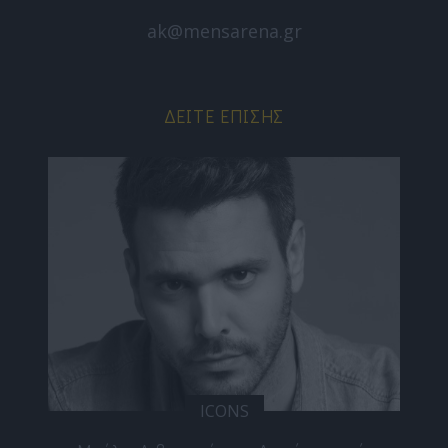
ak@mensarena.gr
ΔΕΊΤΕ ΕΠΊΣΗΣ
ICONS