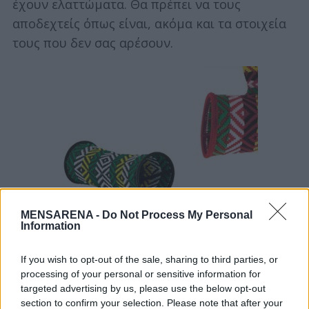
S
έχουν ελαττώματα. Θα πρέπει να τους
e
αποδεχτείς όπως είναι, ακόμα και τα στοιχεία
a
τους που δεν σας αρέσουν.
r
c
h
f
o
r
:
MENSARENA -
Do Not Process My Personal
Information
If you wish to opt-out of the sale, sharing to third parties, or
processing of your personal or sensitive information for
targeted advertising by us, please use the below opt-out
section to confirm your selection. Please note that after your