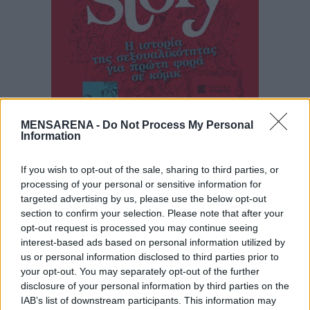
MENSARENA -
Do Not Process My Personal
Information
If you wish to opt-out of the sale, sharing to third parties, or
processing of your personal or sensitive information for
targeted advertising by us, please use the below opt-out
Το πόσο θα κρατήσει αυτή η δεύτερη
section to confirm your selection. Please note that after your
επιστροφή στο πατρικό και την εφηβεία
opt-out request is processed you may continue seeing
εξαρτάται από πολλούς παράγοντες. Από το
interest-based ads based on personal information utilized by
us or personal information disclosed to third parties prior to
πόσο γρήγορα θα εξασφαλίσεις την οικονομική
your opt-out. You may separately opt-out of the further
άνεση και ασφάλεια, που θα σου επιτρέψει να
disclosure of your personal information by third parties on the
φτιάξεις ένα σπίτι στα δικά σου μέτρα, από το
IAB’s list of downstream participants. This information may