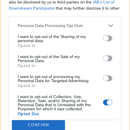
also be disclosed by us to third parties on the
IAB’s List of
πόσο γρήγορα θα βρεις μία καινούρια αγκαλιά,
Downstream Participants
that may further disclose it to other
ώστε να μετακομίσεις στο δικό της (τι νομίζετε
third parties.
ότι απογίνονται τα περισσότερα
Personal Data Processing Opt Outs
καλοαναθρεμμένα σκυλιά, τα οποία κάποια
στιγμή τα χάνουν τα αφεντικά τους;) από το
I want to opt-out of the Sharing of my
personal data.
πόσο συχνά οι γονείς σου θα φέρνουν το
Opted In
δάχτυλο στον κρόταφο για να υποδηλώσουν
I want to opt-out of the Sale of my
βουβά ένα οδυνηρό «
θυμάσαι, που εμείς στα
Personal Data.
Opted In
λέγαμε;
». Γνωρίζω αρκετούς που επέστρεψαν
for good και δε ξανάφυγαν ποτέ, αλλά στην
I want to opt-out of processing my
Personal Data for Targeted Advertising.
πλειοψηφία των περιπτώσεων (και ευτυχώς για
Opted In
όσους έχουν δυάρια για νοίκιασμα, το ΙΚΕΑ και
I want to opt-out of Collection, Use,
τις εταιρείες που πουλούν ηλεκτρονικά
Retention, Sale, and/or Sharing of my
Personal Data that Is Unrelated with the
gadgets και τηλεοράσεις plasma) το εν λόγω
Purposes for which it was collected.
Opted Out
διάλειμμα λογίζεται περίπου ως pit stop. Οι
γονείς ανεφοδιάζουν -συνήθως με κέφι-
CONFIRM