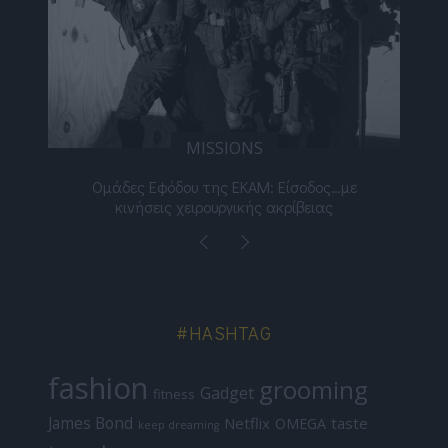
MISSIONS
νος
Ομάδες Εφόδου της ΕΚΑΜ: Είσοδος…με
Μι
κινήσεις χειρουργικής ακρίβειας
#HASHTAG
fashion
grooming
Gadget
fitness
James Bond
Netflix
taste
OMEGA
keep dreaming