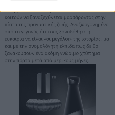
ψυχολογικά καύσιμα και σπιτικό φαγητό τον
ατυχήσαντα γιο τους και απομένουν να τον
κοιτούν να ξαναξεχύνεται μαρσάροντας στην
πίστα της πραγματικής ζωής. Αναζωογονημένοι
από το γεγονός ότι τους ξαναδόθηκε η
ευκαιρία να είναι «
οι μεγάλοι
» της ιστορίας, μα
και με την ανομολόγητη ελπίδα πως δε θα
ξανακούσουν ένα ακόμη γνώριμο χτύπημα
στην πόρτα μετά από μερικούς μήνες.