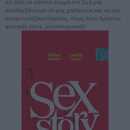
ότι όλοι σε κάποια στιγμή στη ζωή μας
απολαμβάνουμε να μας χαϊδεύουν και να μας
αντιμετωπίζουν περίπου, όπως όταν ήμασταν
φοιτητές (άντε, μεταπτυχιακοί!).
S
e
a
r
c
h
f
o
r
: