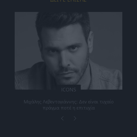
ICONS
ε
Μιχάλης Λεβεντογιάννης: Δεν είναι τυχαίο
Ελ
πράγμα ποτέ η επιτυχία