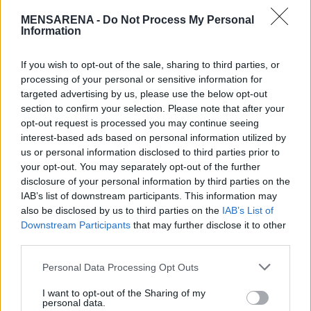
στενό τζιν μας, αλλά οι άντρες δεν θέλουν να
MENSARENA -
Do Not Process My Personal
το ακούσουν. Αν είναι μαζί σου, είναι επειδή
Information
πιστεύει ότι είσαι μία χαρά έτσι όπως είσαι. Και
αλήθεια, ξέρεις ήδη αν το ντύσιμό σου είναι
If you wish to opt-out of the sale, sharing to third parties, or
processing of your personal or sensitive information for
κολακευτικό ή όχι. Έχεις έναν καθρέφτη!
targeted advertising by us, please use the below opt-out
section to confirm your selection. Please note that after your
Δεν μπορεί να κερδίσει, γιατί αν σου πει ότι
opt-out request is processed you may continue seeing
ναι, φαίνεσαι χοντρή με αυτό το παντελόνι,
interest-based ads based on personal information utilized by
us or personal information disclosed to third parties prior to
είναι καταδικασμένος, και αν πει, «όχι,
your opt-out. You may separately opt-out of the further
καθόλου γλυκιά μου», όταν ξέρεις ότι τα
disclosure of your personal information by third parties on the
κουμπιά σου σκάνε, θα να τον κατηγορήσετε
IAB’s list of downstream participants. This information may
also be disclosed by us to third parties on the
IAB’s List of
ότι λέει ψέματα.
Downstream Participants
that may further disclose it to other
third parties.
Personal Data Processing Opt Outs
I want to opt-out of the Sharing of my
personal data.