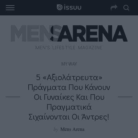
MEN'S LIFESTYLE MAGAZINE
MY WAY
5 «αξιολάτρευτα»
Πράγματα Που Κάνουν
Οι Γυναίκες Και Που
Πραγματικά
Σιχαίνονται Οι Άντρες!
by
Mens Arena