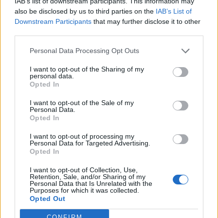
IAB’s list of downstream participants. This information may
:
also be disclosed by us to third parties on the
IAB’s List of
Downstream Participants
that may further disclose it to other
Αχαριστία: Η Αρρώστια Της
third parties.
Ψυχής
Personal Data Processing Opt Outs
by
Mens Arena
I want to opt-out of the Sharing of my
personal data.
Opted In
I want to opt-out of the Sale of my
Personal Data.
Σ
Opted In
ε
I want to opt-out of processing my
λ
Personal Data for Targeted Advertising.
Opted In
ι
δ
I want to opt-out of Collection, Use,
Retention, Sale, and/or Sharing of my
ο
Personal Data that Is Unrelated with the
NEWSARENA NEWSLETTER
Purposes for which it was collected.
π
Opted Out
ο
Εγγραφείτε στα δωρεάν ενημερωτικά δελτία
CONFIRM