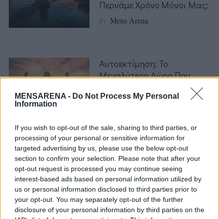
Περνάμε Χρόνο Μόνοι Μας;
by
Mens Arena
Αυτοεκτίμηση: Το
Μεγαλύτερο Δώρο Που
Μπορείτε Να Κάνετε Στο
MENSARENA -
Do Not Process My Personal
Παιδί Σας
Information
by
Mens Arena
If you wish to opt-out of the sale, sharing to third parties, or
S
processing of your personal or sensitive information for
e
targeted advertising by us, please use the below opt-out
a
8 Τρόποι Με Τους Οποίους
section to confirm your selection. Please note that after your
r
Ένας Άντρας Δείχνει Την
opt-out request is processed you may continue seeing
c
Προσωπικότητά Του Μέσω
interest-based ads based on personal information utilized by
h
us or personal information disclosed to third parties prior to
Του Χιούμορ Του
f
your opt-out. You may separately opt-out of the further
o
by
Mens Arena
disclosure of your personal information by third parties on the
r