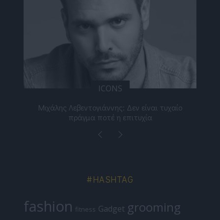
ICONS
ε
Μιχάλης Λεβεντογιάννης: Δεν είναι τυχαίο
Ελ
πράγμα ποτέ η επιτυχία
#HASHTAG
fashion
grooming
Gadget
fitness