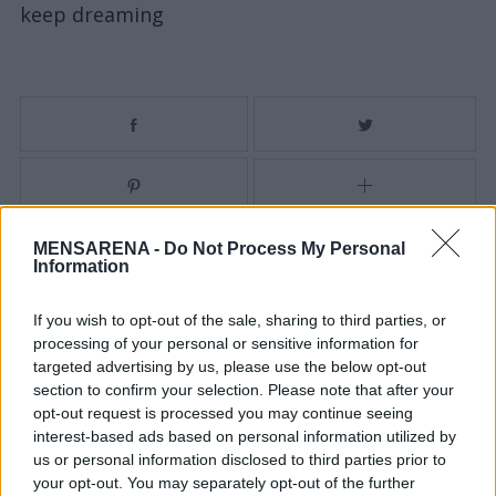
keep dreaming
S
e
a
r
MENSARENA -
Do Not Process My Personal
c
Information
h
You may also like
f
If you wish to opt-out of the sale, sharing to third parties, or
o
processing of your personal or sensitive information for
r
targeted advertising by us, please use the below opt-out
:
section to confirm your selection. Please note that after your
opt-out request is processed you may continue seeing
interest-based ads based on personal information utilized by
us or personal information disclosed to third parties prior to
your opt-out. You may separately opt-out of the further