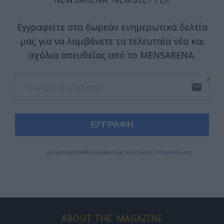
Εγγραφείτε στα δωρεάν ενημερωτικά δελτία
μας για να λαμβάνετε τα τελευταία νέα και
σχόλια απευθείας από το MENSARENA.
email
ΕΓΓΡΑΦΗ
Θα χρησιμοποιηθεί σύμφωνα με την 
πολιτική απορρήτου
 μας
ABOUT THE MAGAZINE