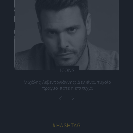
ICONS
ε
Μιχάλης Λεβεντογιάννης: Δεν είναι τυχαίο
Ελ
πράγμα ποτέ η επιτυχία
#HASHTAG