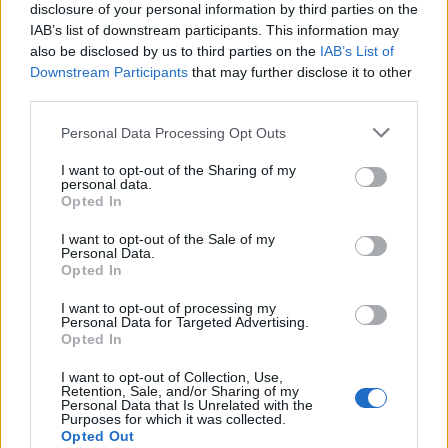
disclosure of your personal information by third parties on the
IAB’s list of downstream participants. This information may
also be disclosed by us to third parties on the
IAB’s List of
Downstream Participants
that may further disclose it to other
third parties.
Personal Data Processing Opt Outs
I want to opt-out of the Sharing of my
31 Αυγούστου 2022
personal data.
Τ
Βάλε Τη Ζώνη Σου & Πάμε Μια Εικονική Βόλτα Στο
Opted In
Βέλγιο Με Τον Verstappen
I want to opt-out of the Sale of my
Personal Data.
Opted In
I want to opt-out of processing my
Previous article
Personal Data for Targeted Advertising.
Μια νέα έρευνα για τα οφέλη της άσκησης
Opted In
I want to opt-out of Collection, Use,
Next article
Retention, Sale, and/or Sharing of my
Personal Data that Is Unrelated with the
Η εμφάνιση του Roger Federer στο US Open
Purposes for which it was collected.
Opted Out
2019!