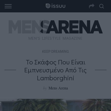
MEN'S LIFESTYLE MAGAZINE
KEEP DREAMING
Το Σκάφος Που Είναι
Εμπνευσμένο Από Τις
Lamborghini
by
Mens Arena