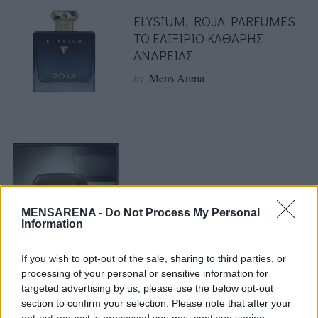
ELYSIUM, ROJA PARFUMES
ΤΟ ΕΛΙΞΙΡΙΟ ΚΑΘΑΡΗΣ
ΑΝΔΡΕΙΑΣ
by
Mens Arena
ΝΕΟ NISSAN LEAF, PLUG N’
PLAY
MENSARENA -
Do Not Process My Personal
Information
by
Mens Arena
S
If you wish to opt-out of the sale, sharing to third parties, or
e
processing of your personal or sensitive information for
a
targeted advertising by us, please use the below opt-out
r
section to confirm your selection. Please note that after your
c
opt-out request is processed you may continue seeing