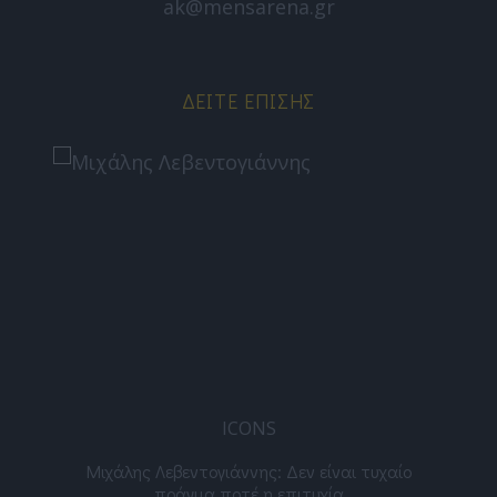
ak@mensarena.gr
ΔΕΊΤΕ ΕΠΊΣΗΣ
ICONS
ε
Μιχάλης Λεβεντογιάννης: Δεν είναι τυχαίο
Ελ
πράγμα ποτέ η επιτυχία