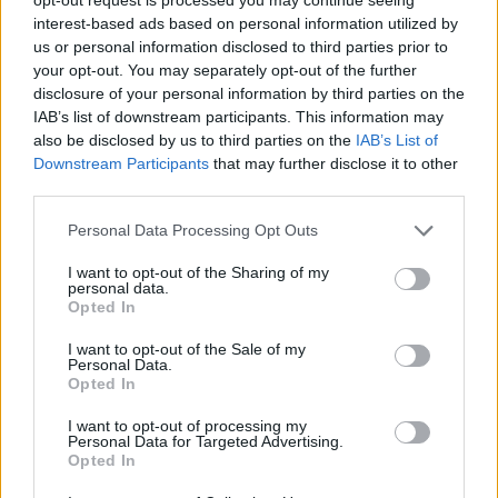
h
RDRACER – NOSTALGIC
interest-based ads based on personal information utilized by
f
ENGINEERING
us or personal information disclosed to third parties prior to
o
your opt-out. You may separately opt-out of the further
by
Mens Arena
r
disclosure of your personal information by third parties on the
:
IAB’s list of downstream participants. This information may
also be disclosed by us to third parties on the
IAB’s List of
Downstream Participants
that may further disclose it to other
third parties.
MCLAREN 720S
by
Mens Arena
Personal Data Processing Opt Outs
I want to opt-out of the Sharing of my
personal data.
Opted In
I want to opt-out of the Sale of my
Personal Data.
Σ
Opted In
ε
I want to opt-out of processing my
λ
Personal Data for Targeted Advertising.
ι
Opted In
δ