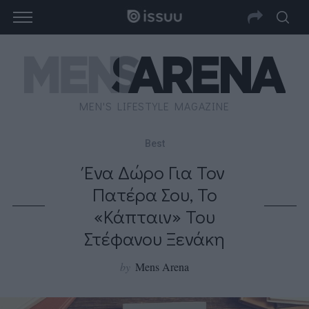
MEN'S LIFESTYLE MAGAZINE
Best
Ένα Δώρο Για Τον
Πατέρα Σου, Το
«Κάπταιν» Του
Στέφανου Ξενάκη
by
Mens Arena