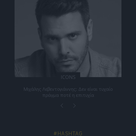
ICONS
ε
Μιχάλης Λεβεντογιάννης: Δεν είναι τυχαίο
Ελ
πράγμα ποτέ η επιτυχία
#HASHTAG