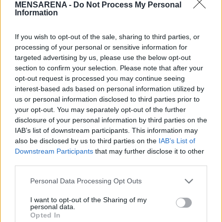
MENSARENA -
Do Not Process My Personal
βιβλίο,
Το Δώρο
, κυκλοφόρησε το 2018 και
:
Information
έγινε #1 Bestseller. Δίνει ομιλίες με τίτλο 13
ιστορίες που μπορεί και να σου αλλάξουν τη
If you wish to opt-out of the sale, sharing to third parties, or
processing of your personal or sensitive information for
ζωή. Παράλληλα, εργάζεται εντατικά για το
targeted advertising by us, please use the below opt-out
όνειρό του, το μάθημα «ΝΑΙ, ΜΠΟΡΩ», ένα
section to confirm your selection. Please note that after your
μάθημα αξιών κι αυτογνωσίας, το οποίο
opt-out request is processed you may continue seeing
interest-based ads based on personal information utilized by
φιλοδοξεί να μπει σε όλα τα σχολεία της
us or personal information disclosed to third parties prior to
Ελλάδας, από την πρώτη κιόλας δημοτικού.
your opt-out. You may separately opt-out of the further
disclosure of your personal information by third parties on the
Είναι περήφανος πατέρας δύο κοριτσιών
IAB’s list of downstream participants. This information may
also be disclosed by us to third parties on the
IAB’s List of
ηλικίας 7 και 10, της Αίνειας και της Αύρας.
Downstream Participants
that may further disclose it to other
third parties.
Personal Data Processing Opt Outs
Tags from the story
I want to opt-out of the Sharing of my
personal data.
Κάπταιν
,
Στέφανος Ξενάκης
Opted In