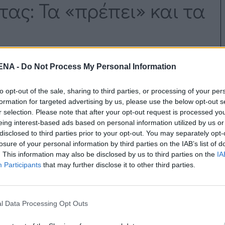
ας: Τα «πρέπει» και τα
NA -
Do Not Process My Personal Information
υνειδητή επιλογή. Σημαίνει τη διάκριση
πρέπει” είναι οι κοινωνικές επιταγές, οι
to opt-out of the sale, sharing to third parties, or processing of your per
“θέλω” είναι η αληθινή φωνή της ύπαρξης, η
formation for targeted advertising by us, please use the below opt-out s
τω από τις επιταγές του κόσμου. Όταν το
r selection. Please note that after your opt-out request is processed y
eing interest-based ads based on personal information utilized by us or
ίγει ο δρόμος για μια ζωή πιο εναρμονισμένη
disclosed to third parties prior to your opt-out. You may separately opt-
losure of your personal information by third parties on the IAB’s list of
. This information may also be disclosed by us to third parties on the
IA
Participants
that may further disclose it to other third parties.
οίησης
l Data Processing Opt Outs
νων, υποχρεώσεων και πληροφοριών
βάρος. Η μείωση των περιττών στοιχείων