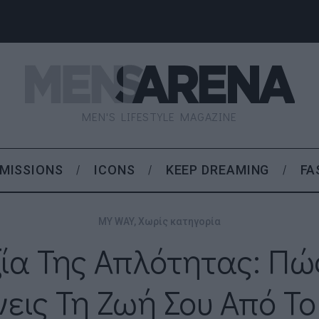
MEN'S LIFESTYLE MAGAZINE
MISSIONS
ICONS
KEEP DREAMING
FA
MY WAY
,
Χωρίς κατηγορία
ξία Της Απλότητας: Πώ
εις Τη Ζωή Σου Από Το