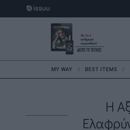
MY WAY
BEST ITEMS
Η Α
Ελαφρύν