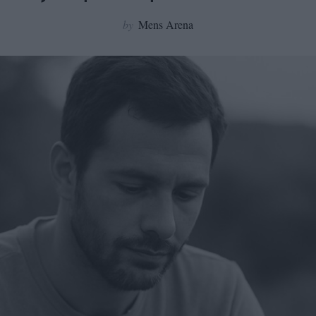
by
Mens Arena