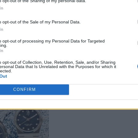
o opt-out of the Sharing of my personal data.
ίσθημα καταπίεσης.
In
o opt-out of the Sale of my Personal Data.
ίνει λιγότερη σπατάλη χρόνου σε άχρηστες
In
 την επένδυση σε όσα πραγματικά έχουν αξία.
to opt-out of processing my Personal Data for Targeted
ing.
In
τρόπος ζωής ενισχύει την αίσθηση της
στις αλλαγές.
o opt-out of Collection, Use, Retention, Sale, and/or Sharing
ersonal Data that Is Unrelated with the Purposes for which it
lected.
Out
CONFIRM