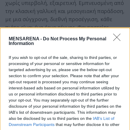
χωρίς υπερβολή, εξαιρετική. Εμπνευσμένη από
c
την κλασική γαλλική και μεσογειακή παράδοση,
h
f
με μια σύγχρονη, διεθνή προσέγγιση, κάθε
o
πιάτο είναι ένα έργο τέχνης. Φανταστείτε
r
φρέσκα στρείδια, τέλεια ψημένα φιλέτα
:
MENSARENA -
Do Not Process My Personal
ψαριού, εκλεκτά κρέατα και μια εντυπωσιακή
Information
ποικιλία από σαλάτες και ορεκτικά, όλα
If you wish to opt-out of the sale, sharing to third parties, or
παρασκευασμένα με τα πιο φρέσκα, ποιοτικά
processing of your personal or sensitive information for
υλικά. Οι γεύσεις είναι τολμηρές, αλλά
targeted advertising by us, please use the below opt-out
ισορροπημένες, η παρουσίαση άψογη. Η λίστα
section to confirm your selection. Please note that after your
opt-out request is processed you may continue seeing
κρασιών είναι, όπως θα περίμενε κανείς, απλά
interest-based ads based on personal information utilized by
επική, με σπάνιες ετικέτες και vintage επιλογές
us or personal information disclosed to third parties prior to
που θα ενθουσιάσουν και τον πιο απαιτητικό
your opt-out. You may separately opt-out of the further
disclosure of your personal information by third parties on the
οινόφιλο.
IAB’s list of downstream participants. This information may
also be disclosed by us to third parties on the
IAB’s List of
Downstream Participants
that may further disclose it to other