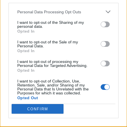
third parties.
Personal Data Processing Opt Outs
I want to opt-out of the Sharing of my
personal data.
Opted In
I want to opt-out of the Sale of my
Personal Data.
Opted In
I want to opt-out of processing my
Αυτό που πραγματικά ξεχωρίζει το Bagatelle
Personal Data for Targeted Advertising.
είναι η ατμόσφαιρα. Είναι μια γιορτή της ζωής,
Opted In
της φιλίας και της ανεμελιάς. Καθώς το
I want to opt-out of Collection, Use,
Retention, Sale, and/or Sharing of my
απόγευμα προχωρά, η ενέργεια ανεβαίνει στα
Personal Data that Is Unrelated with the
Purposes for which it was collected.
ύψη. Άνθρωποι χορεύουν πάνω στα τραπέζια
Opted Out
(ναι, πραγματικά), οι σερβιτόροι φέρνουν
CONFIRM
μαζικές φιάλες σαμπάνιας με πυροτεχνήματα,
και η αίσθηση ότι βρίσκεστε στο επίκεντρο του
κόσμου είναι διάχυτη. Είναι ένα μέρος όπου οι