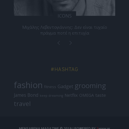
ICONS
ε
Μιχάλης Λεβεντογιάννης: Δεν είναι τυχαίο
Ελ
πράγμα ποτέ η επιτυχία
#HASHTAG
fashion
grooming
Gadget
fitness
James Bond
Netflix
taste
OMEGA
keep dreaming
travel
MENSARENA MAGAZINE © 2019 | POWERED BY
3
www.gr