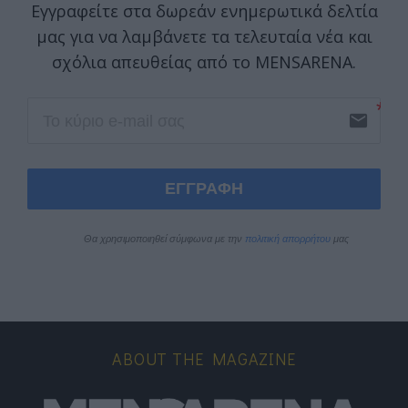
Εγγραφείτε στα δωρεάν ενημερωτικά δελτία
μας για να λαμβάνετε τα τελευταία νέα και
σχόλια απευθείας από το MENSARENA.
email
ΕΓΓΡΑΦΗ
Θα χρησιμοποιηθεί σύμφωνα με την 
πολιτική απορρήτου
 μας
ABOUT THE MAGAZINE