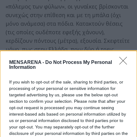
«πόλεμος των φύλων», οι γυναίκες βρίσκονται
r
:
συνεχώς στην επίθεση και με τη μπάλα (όχι
μόνο ανάμεσα) στα πόδια. Κατακτούν θέσεις
(τις οποίες ουδέποτε εφεξής χάνουν),
κερδίζουν πόντους (μέτρα), εξουσία. Σκεφτείτε
μόνο, πως στην Ελλάδα, πριν δύο ή τρεις
δεκαετίες, η Ιατρική ή οι Πολυτεχνικές Σχολές
MENSARENA -
Do Not Process My Personal
ανδροκρατούνταν, οι διευθυντές δεν
Information
φορούσαν ταγέρ –παρά μόνο ίσως στις πολύ
If you wish to opt-out of the sale, sharing to third parties, or
προσωπικές τους στιγμές- και η μόνη γυναίκα
processing of your personal or sensitive information for
με πραγματική πολιτική ισχύ ήταν η Μελίνα
targeted advertising by us, please use the below opt-out
Μερκούρη. Δεν σας φαίνεται σχεδόν το ίδιο
section to confirm your selection. Please note that after your
opt-out request is processed you may continue seeing
γραφικό με τα ριγέ μαγιό των μπενμίξτ; Όσο
interest-based ads based on personal information utilized by
και το (δήθεν κτητικό) «πατρός ή συζύγου» στις
us or personal information disclosed to third parties prior to
παλιές ταυτότητες;
your opt-out. You may separately opt-out of the further
disclosure of your personal information by third parties on the