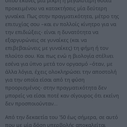
όπου έκανες μια μικρή ή μεγαλύτερη θυσία
προκειμένου να κατακτήσεις μία δεύτερη
γυναίκα. Πως στην πραγματικότητα, μέτρο της
επιτυχίας σου –και εν πολλοίς κίνητρο για να
την επιδιώξεις- είναι η δυνατότητα να
εξαργυρώνεις σε γυναίκες (και να
επιβεβαιώνεις με γυναίκες) τη φήμη ή τον
πλούτο σου. Και πως ενώ η βιολογία στέλνει
εσένα για ύπνο μετά τον οργασμό –όταν, με
άλλα λόγια, έχεις ολοκληρώσει την αποστολή
για την οποία είσαι από τη φύση
S
προορισμένος- στην πραγματικότητα δεν
e
a
μπορείς να είσαι ποτέ καν σίγουρος ότι εκείνη
r
δεν προσποιούνταν…
c
h
Από την δεκαετία του ’50 έως σήμερα, σε αυτό
f
που με μία δόση υπερβολής αποκαλείται
o