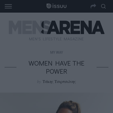
MEN'S LIFESTYLE MAGAZINE
MY WAY
WOMEN HAVE THE
POWER
by
Τάκης Τσιρτσώνης