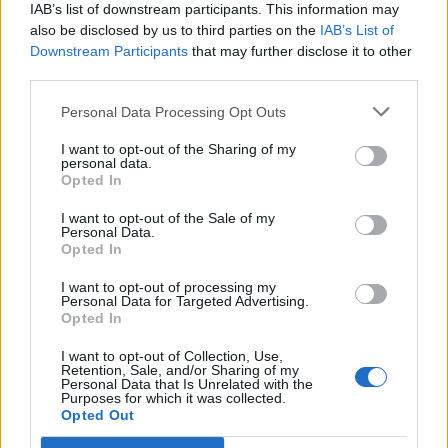
IAB’s list of downstream participants. This information may
Ξανθό trophy
also be disclosed by us to third parties on the
IAB’s List of
Downstream Participants
that may further disclose it to other
Η άσκηση φέρνει την επιτυχία. Οποιοσδήποτε
third parties.
χώρος με δέκα άντρες καταλήγει αργά ή
Personal Data Processing Opt Outs
γρήγορα (συνήθως γρήγορα) να θυμίζει
τελευταίο θρανίο στο Λύκειο ή ΚΨΜ.
I want to opt-out of the Sharing of my
personal data.
Οποιοσδήποτε χώρος με δέκα γυναίκες μοιάζει
Opted In
με πεδίο δοκιμών εκλεπτυσμένων μεθόδων
I want to opt-out of the Sale of my
επικράτησης αλλά και με άβατο για
Personal Data.
Opted In
αλλόφυλους (το «σκουπίστε τα πόδια σας πριν
μπείτε» έχει κάτι το συμβολικό). Πόσα
I want to opt-out of processing my
Personal Data for Targeted Advertising.
ανέκδοτα ξέρετε για τον Τζορτζ Μπούς και
Opted In
πόσα για την Κοντολίζα Ράις (ακόμα χειρότερα:
I want to opt-out of Collection, Use,
πόσα εξ αυτών θα τολμούσατε να εκστομίσετε
Retention, Sale, and/or Sharing of my
Personal Data that Is Unrelated with the
μπροστά της;)
Purposes for which it was collected.
Opted Out
Δεν έχει σημασία αν (όπως η βιολογία