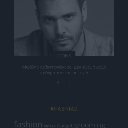
ICONS
ε
Μιχάλης Λεβεντογιάννης: Δεν είναι τυχαίο
Ελ
πράγμα ποτέ η επιτυχία
#HASHTAG
fashion
grooming
Gadget
fitness