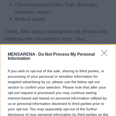
Γαλακτοκομικά (γάλα, τυρί, βούτυρο,
γιαούρτι, κεφίρ)
S
Βοδινό κρέας
e
a
Τέλος, όσοι έχουν ανεπάρκεια και έπειτα από
r
παρότρυνση του γιατρού τους, ίσως
c
h
χρειαστούν συμπληρώματα βιταμίνης D, όπου
f
η συνιστώμενη ημερήσια δόση είναι τα 25-
MENSARENA -
Do Not Process My Personal
o
Information
100mg.
r
:
If you wish to opt-out of the sale, sharing to third parties, or
processing of your personal or sensitive information for
targeted advertising by us, please use the below opt-out
section to confirm your selection. Please note that after your
Tags from the story
opt-out request is processed you may continue seeing
fitness
interest-based ads based on personal information utilized by
us or personal information disclosed to third parties prior to
your opt-out. You may separately opt-out of the further
disclosure of your personal information by third parties on the