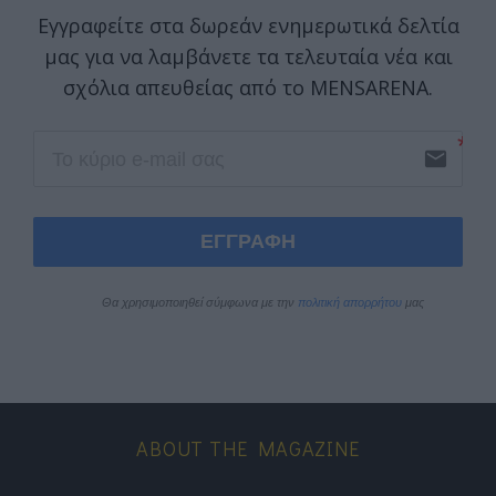
Εγγραφείτε στα δωρεάν ενημερωτικά δελτία
μας για να λαμβάνετε τα τελευταία νέα και
σχόλια απευθείας από το MENSARENA.
email
ΕΓΓΡΑΦΗ
Θα χρησιμοποιηθεί σύμφωνα με την 
πολιτική απορρήτου
 μας
ABOUT THE MAGAZINE