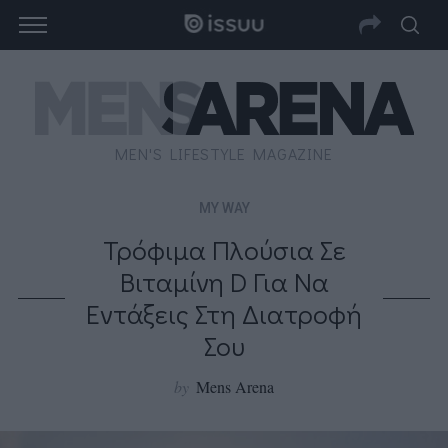
MEN'S LIFESTYLE MAGAZINE
MY WAY
Τρόφιμα Πλούσια Σε
Βιταμίνη D Για Να
Εντάξεις Στη Διατροφή
Σου
by
Mens Arena