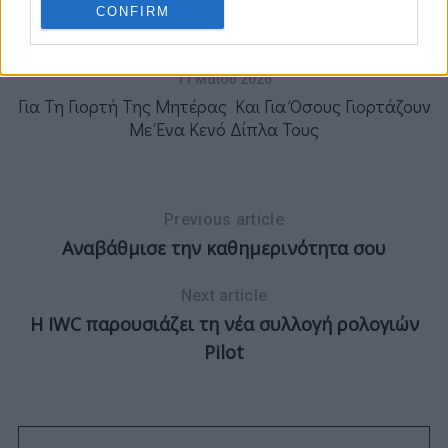
CONFIRM
11 Μαΐου 2026
Για Τη Γιορτή Της Μητέρας Και Για Όσους Γιορτάζουν
Με Ένα Κενό Δίπλα Τους
Previous article
ew
Αναβάθμισε την καθημερινότητα σου
Next article
H IWC παρουσιάζει τη νέα συλλογή ρολογιών
Pilot