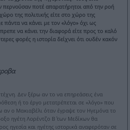
δεν περνούσαν ποτέ απαρατήρητοι από την ροή
ν χώρο της πολιτικής είτε στο χώρο της
χε πάντα να κάνει με τον «λόγο» όχι ως
πρεπε να κάνει την διαφορά είτε προς το καλό
ότερες φορές η ιστορία δείχνει ότι ουδέν κακόν
τροβα
ι τέχνη. Δεν ξέρω αν το να επηρεάσεις ένα
όθεση ή το έργο μετατρέπεται σε «λόγο» που
ω αν ο Μακιαβέλι όταν έγραψε τον Ηγεμόνα το
ίδοξο ηγέτη Λορέντζο Β΄ των Μεδίκων θα
ρος ηγεσία και ηγέτης ιστορικά αναφερόταν σε