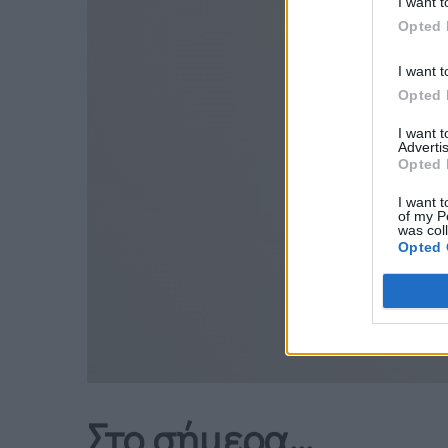
I want t
Opted 
I want t
Opted 
I want 
Advertis
Opted 
I want t
of my P
was col
Opted 
Στο σήμερα…