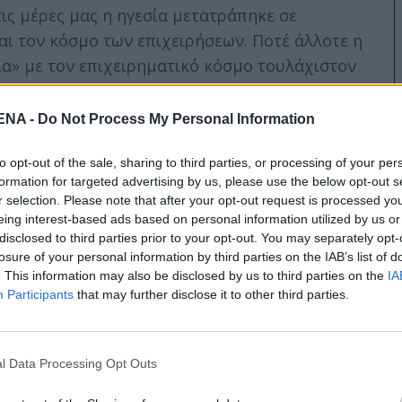
τις μέρες μας η ηγεσία μετατράπηκε σε
αι τον κόσμο των επιχειρήσεων. Ποτέ άλλοτε η
α» με τον επιχειρηματικό κόσμο τουλάχιστον
ς.
NA -
Do Not Process My Personal Information
ύνολο ανθρώπων με το αποτέλεσμα του έργου
to opt-out of the sale, sharing to third parties, or processing of your per
οθέτησης τους απέναντι στα πράγματα και της
formation for targeted advertising by us, please use the below opt-out s
ς ιστορίας να πάνε τα πράγματα κάπου αλλού
r selection. Please note that after your opt-out request is processed y
ήρχε τοποθέτηση..υπήρχε ρίσκο και αξίες που
eing interest-based ads based on personal information utilized by us or
disclosed to third parties prior to your opt-out. You may separately opt-
ρές και αρκετά χρόνια μετά. Συχνά είχαν οι
losure of your personal information by third parties on the IAB’s list of
ς εμπόδιζαν να επηρεάσουν να διαμορφώσουν τα
. This information may also be disclosed by us to third parties on the
IA
αποστειρωμένοι από τη κοινωνία ούτε είχαν
Participants
that may further disclose it to other third parties.
ο τους.
l Data Processing Opt Outs