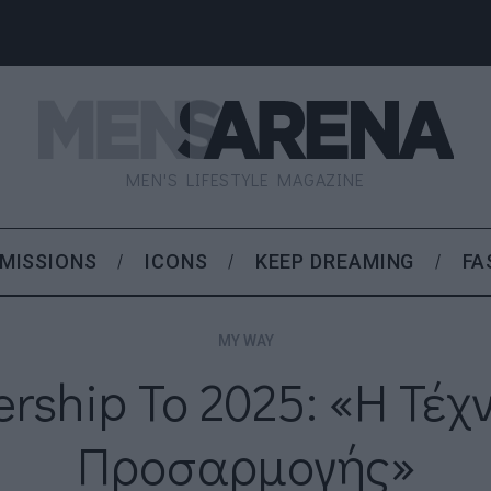
MEN'S LIFESTYLE MAGAZINE
MISSIONS
ICONS
KEEP DREAMING
FA
MY WAY
rship Το 2025: «Η Τέχ
Προσαρμογής»