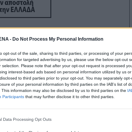
 κομψό χαλί
NA -
Do Not Process My Personal Information
to opt-out of the sale, sharing to third parties, or processing of your per
τα χρώματα του δωματίου που θα φιλοξενήσει
formation for targeted advertising by us, please use the below opt-out s
ου, θα σε προσκαλεί από μόνο του κάθε φορά
r selection. Please note that after your opt-out request is processed y
eing interest-based ads based on personal information utilized by us or
λάρωσης και θαλπωρής. Μη φοβηθείς να παίξεις
disclosed to third parties prior to your opt-out. You may separately opt-
οντας κάτι απολύτως συμβατικό. Ίσα ίσα που
losure of your personal information by third parties on the IAB’s list of
ήσει στη δημιουργία της γωνίας του σπιτιού
. This information may also be disclosed by us to third parties on the
IA
Participants
that may further disclose it to other third parties.
ς αλλά και χαλάρωσης.
l Data Processing Opt Outs