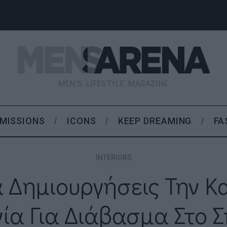
MEN'S LIFESTYLE MAGAZINE
MISSIONS
ICONS
KEEP DREAMING
FA
INTERIORS
 Δημιουργήσεις Την Κ
ία Για Διάβασμα Στο Σ