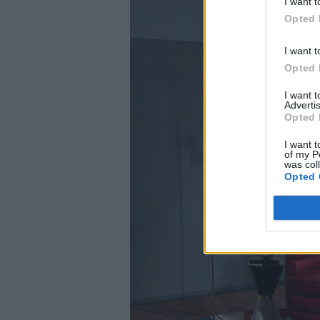
I want t
Opted 
I want t
Opted 
I want 
Advertis
Opted 
I want t
of my P
was col
Opted 