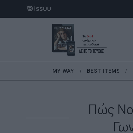
MY WAY
BEST ITEMS
Πώς Να
Γων