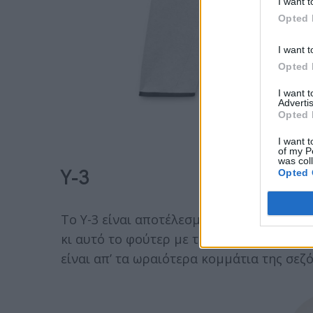
I want t
Opted 
I want t
Opted 
I want 
Advertis
Opted 
mrp
I want t
of my P
was col
Y-3
Opted 
To Y-3 είναι αποτέλεσμα της συνεργασίας
κι αυτό το φούτερ με τη χαλαρή εφαρμογ
είναι απ’ τα ωραιότερα κομμάτια της σεζό