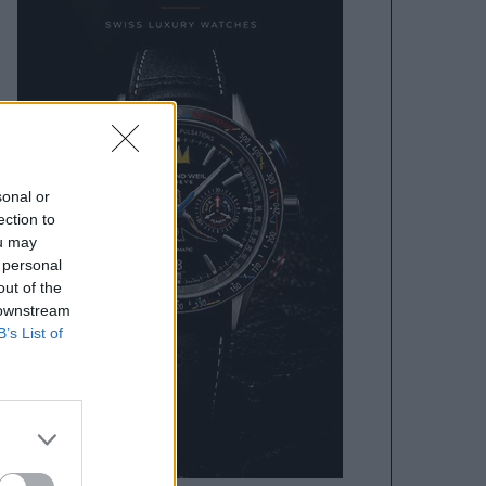
sonal or
ection to
ou may
 personal
out of the
 downstream
B’s List of