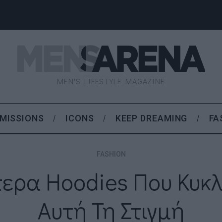
MEN'S LIFESTYLE MAGAZINE
MISSIONS
ICONS
KEEP DREAMING
FA
FASHION
τερα Hoodies Που Κυκ
Αυτή Τη Στιγμή