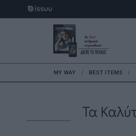
MY WAY
BEST ITEMS
Τα Καλύ