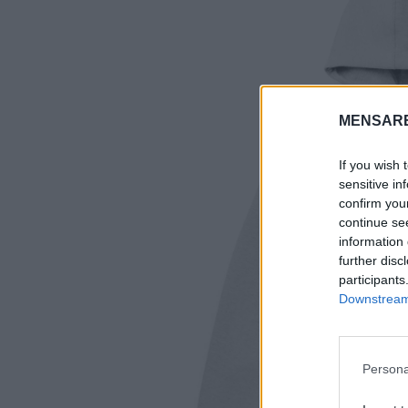
S
e
MENSARE
a
r
If you wish 
c
sensitive in
h
confirm you
f
continue se
o
information 
r
further disc
:
participants
Downstream 
Persona