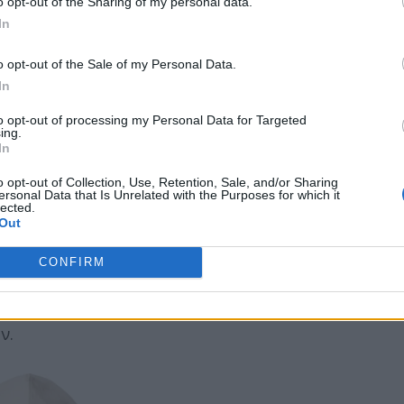
o opt-out of the Sharing of my personal data.
In
o opt-out of the Sale of my Personal Data.
In
to opt-out of processing my Personal Data for Targeted
ing.
In
orter.com
o opt-out of Collection, Use, Retention, Sale, and/or Sharing
ersonal Data that Is Unrelated with the Purposes for which it
lected.
Out
CONFIRM
 του καλλιτέχνη Yohji Yamamoto με την adidas
ή και τη διακριτική υπογραφή του καλλιτέχνη
ν.