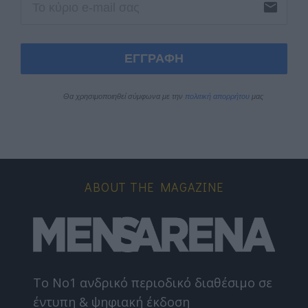
email
ΕΓΓΡΑΦΗ
Θα χρησιμοποιηθεί σύμφωνα με την 
πολιτική απορρήτου
 μας
ABOUT THE MAGAZINE
Το Nο1 ανδρικό περιοδικό διαθέσιμο σε
έντυπη & ψηφιακή έκδοση