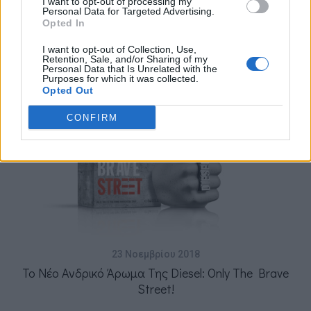
I want to opt-out of processing my
Personal Data for Targeted Advertising.
Opted In
I want to opt-out of Collection, Use,
You may also like
Retention, Sale, and/or Sharing of my
Personal Data that Is Unrelated with the
Purposes for which it was collected.
Opted Out
CONFIRM
23 Νοεμβρίου 2018
Το Νέο Ανδρικό Άρωμα Της Diesel: Only The Brave
Street!
D