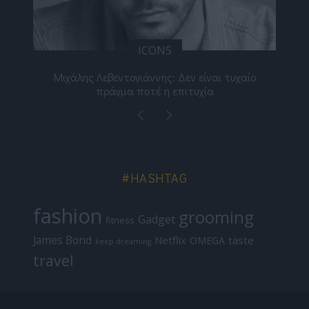
ICONS
ε
Μιχάλης Λεβεντογιάννης: Δεν είναι τυχαίο
Ελ
πράγμα ποτέ η επιτυχία
#HASHTAG
fashion
grooming
Gadget
fitness
James Bond
Netflix
taste
OMEGA
keep dreaming
travel