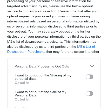
processing of your personal or sensitive information for
Κάνε κι εσύ ένα πνευματικό ταξίδι στον κόσμο
targeted advertising by us, please use the below opt-out
των Koho Cosmetics και δώσε στον εαυτό σου
section to confirm your selection. Please note that after your
opt-out request is processed you may continue seeing
τη φροντίδα που του αξίζει.
interest-based ads based on personal information utilized by
us or personal information disclosed to third parties prior to
instagram.com/koho_cosmetics_gr
your opt-out. You may separately opt-out of the further
info@koho.gr
disclosure of your personal information by third parties on the
IAB’s list of downstream participants. This information may
also be disclosed by us to third parties on the
IAB’s List of
Downstream Participants
that may further disclose it to other
third parties.
Tags from the story
grooming
Personal Data Processing Opt Outs
I want to opt-out of the Sharing of my
personal data.
Opted In
I want to opt-out of the Sale of my
Personal Data.
Opted In