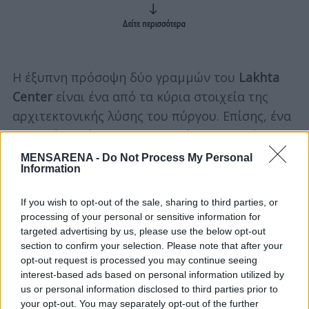
Η έξυπνη πρόσοψη δύο γραμμών του
Lakhta
Center
είναι ένα από τα κύρια στοιχεία της
αρχιτεκτονικής λύσης του πύργου. Επίσης, ένα
καινοτόμο σύστημα υαλοπινάκων ψυχρής
διαμόρφωσης χρησιμοποιήθηκε για το
MENSARENA -
Do Not Process My Personal
Information
λούστρο του εξωτερικού νήματος της
πρόσοψης.
If you wish to opt-out of the sale, sharing to third parties, or
processing of your personal or sensitive information for
Αυτό έκανε την καμπύλη επιφάνεια πρόσοψης
targeted advertising by us, please use the below opt-out
του πύργου οπτικά συμπαγή και συνεχή. Κατά
section to confirm your selection. Please note that after your
opt-out request is processed you may continue seeing
την παραγωγή, μια μονάδα από
interest-based ads based on personal information utilized by
πλαστικοποιημένο γυαλί, λόγω της κάμψης του
us or personal information disclosed to third parties prior to
tempered glass, παίρνει τη μορφή πλαισίου,
your opt-out. You may separately opt-out of the further