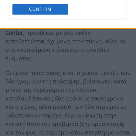
CONFIRM
Η επένδυση της πρόσοψης χωρίζεται σε
μονόκλωνες και δίκλωνες ζώνες. Στο
Lakhta
Center
, προσόψεις με δύο σκέλη
τοποθετούνται όχι μόνο στον πύργο, αλλά και
στα παρακείμενα κτίρια του στυλοβάτη
τμήματος.
Οι ζώνες προστασίας είναι ο χώρος μεταξύ των
δύο γραμμών της πρόσοψης, βρίσκονται κατά
μήκος της περιμέτρου του πύργου,
καταλαμβάνοντας δύο ορόφους ταυτόχρονα
και ο χώρος αέρα μεταξύ των δύο στρωμάτων
υαλοπινάκων παρέχει θερμομόνωση στην
κλειστή θέση του τραβέρσα (την κρύα εποχή)
και τον φυσικό αερισμό (όταν υπερθερμαίνεται