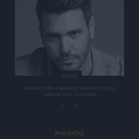
ICONS
ε
Μιχάλης Λεβεντογιάννης: Δεν είναι τυχαίο
Ελ
πράγμα ποτέ η επιτυχία
#HASHTAG