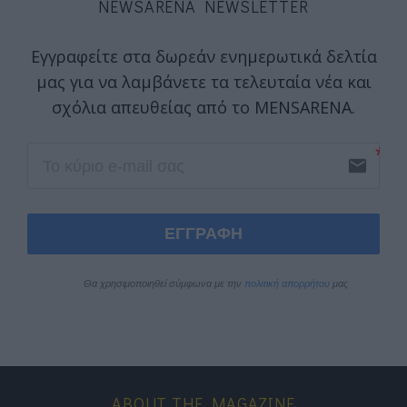
NEWSARENA NEWSLETTER
Εγγραφείτε στα δωρεάν ενημερωτικά δελτία
μας για να λαμβάνετε τα τελευταία νέα και
σχόλια απευθείας από το MENSARENA.
email
ΕΓΓΡΑΦΗ
Θα χρησιμοποιηθεί σύμφωνα με την 
πολιτική απορρήτου
 μας
ABOUT THE MAGAZINE