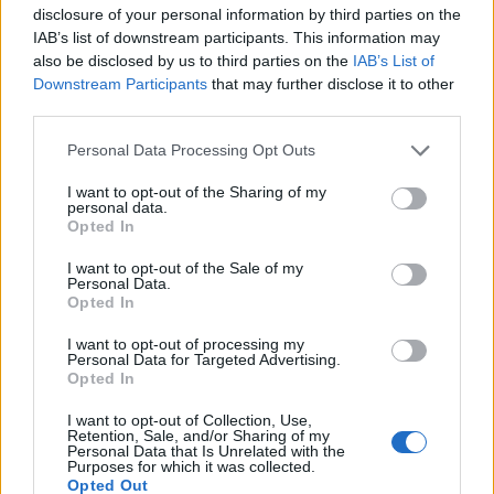
disclosure of your personal information by third parties on the
ενώ δεν υπάρχει θερμική επίδραση σε αυτήν.
IAB’s list of downstream participants. This information may
Ήταν αυτός ο σχεδιασμός των υαλοπινάκων
also be disclosed by us to third parties on the
IAB’s List of
που κατέστησε δυνατή τη δημιουργία μιας
Downstream Participants
that may further disclose it to other
third parties.
απολύτως λείας, σπειροειδούς καμπύλης
πρόσοψης που αντανακλά τον ουρανό και τα
Personal Data Processing Opt Outs
σύννεφα.
I want to opt-out of the Sharing of my
personal data.
Opted In
I want to opt-out of the Sale of my
Personal Data.
Opted In
I want to opt-out of processing my
Personal Data for Targeted Advertising.
Opted In
I want to opt-out of Collection, Use,
Retention, Sale, and/or Sharing of my
Personal Data that Is Unrelated with the
Purposes for which it was collected.
Opted Out