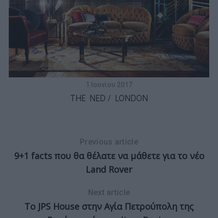
Κ
ν
1 Ιουνίου 2017
THE NED / LONDON
Previous article
9+1 facts που θα θέλατε να μάθετε για το νέο
Land Rover
Next article
Το JPS House στην Αγία Πετρούπολη της