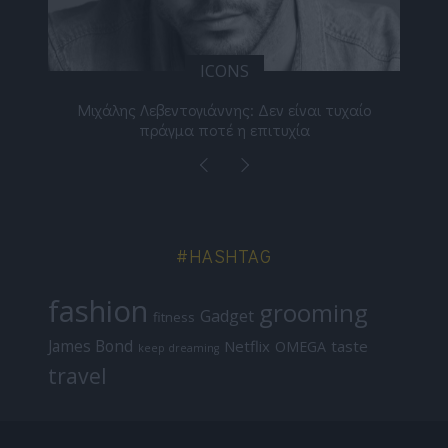
ICONS
ε
Μιχάλης Λεβεντογιάννης: Δεν είναι τυχαίο
Ελ
πράγμα ποτέ η επιτυχία
#HASHTAG
fashion
grooming
Gadget
fitness
James Bond
Netflix
taste
OMEGA
keep dreaming
travel