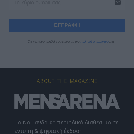
email
ΕΓΓΡΑΦΗ
Θα χρησιμοποιηθεί σύμφωνα με την 
πολιτική απορρήτου
 μας
ABOUT THE MAGAZINE
Το Nο1 ανδρικό περιοδικό διαθέσιμο σε
έντυπη & ψηφιακή έκδοση