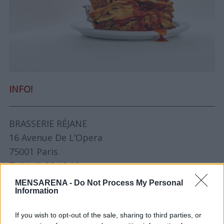
INFO!
S
e
a
BRASSERIE RÉJANE
r
16 Avenue De L’Opera
c
75001 Paris
h
f
T. 01 42 86 10 10
o
MENSARENA -
Do Not Process My Personal
r
rejaneparis.com
Information
:
If you wish to opt-out of the sale, sharing to third parties, or