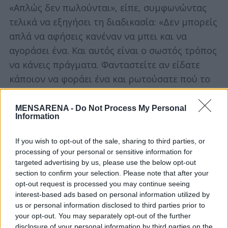
«Απλώς δεν πωλούνται», είπε, συμφωνώντας
e
a
τελικά να εξηγήσει τη διαδικασία: «Δεν μπορείς
r
απλά να αφήσεις κανέναν να μπει και να
c
αγοράσει ένα. Και αυτός είναι ο σωστός τρόπος
h
να κάνεις πράγματα. Φανταστείτε αν είδατε
f
o
κάποιον να φοράει ένα και ρωτούσατε πού το
r
πήρε και είπε ότι μπήκε εδώ και μόλις το πήρε.
:
Πώς θα σας έκανε να νιώθετε αν αγοράζατε
MENSARENA -
Do Not Process My Personal
Information
ρολόγια από εμάς εδώ και χρόνια και δεν
είχατε ποτέ ένα;»
If you wish to opt-out of the sale, sharing to third parties, or
processing of your personal or sensitive information for
targeted advertising by us, please use the below opt-out
section to confirm your selection. Please note that after your
opt-out request is processed you may continue seeing
interest-based ads based on personal information utilized by
us or personal information disclosed to third parties prior to
your opt-out. You may separately opt-out of the further
disclosure of your personal information by third parties on the