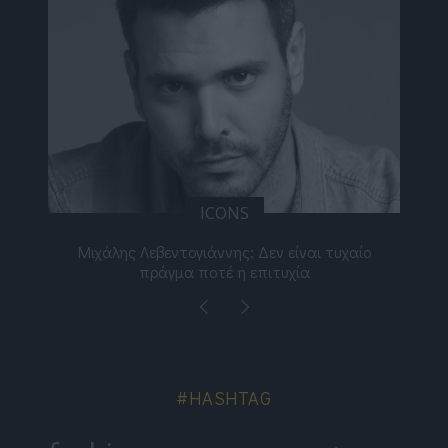
ICONS
ε
Μιχάλης Λεβεντογιάννης: Δεν είναι τυχαίο
Ελ
πράγμα ποτέ η επιτυχία
#HASHTAG