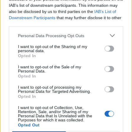
IAB’s list of downstream participants. This information may
also be disclosed by us to third parties on the
IAB’s List of
Downstream Participants
that may further disclose it to other
third parties.
«Πρέπει να είστε πραγματικά πιστός πελάτης
Personal Data Processing Opt Outs
για να αγοράσεις ένα τέτοιο ρολόι.
I want to opt-out of the Sharing of my
personal data.
Opted In
Όπως καταλαβαίνετε έμεινα απλά με την
επιθυμία, καθώς ένα τέτοιο μοντέλο ρολογιού
I want to opt-out of the Sale of my
Personal Data.
είναι απίθανο να φτάσει στα χέρια ενός κοινού
Opted In
θνητού…
I want to opt-out of processing my
Personal Data for Targeted Advertising.
Opted In
I want to opt-out of Collection, Use,
Retention, Sale, and/or Sharing of my
Tags from the story
Personal Data that Is Unrelated with the
Purposes for which it was collected.
luxury watches
,
Rolex
,
Rolex Daytona
Opted Out