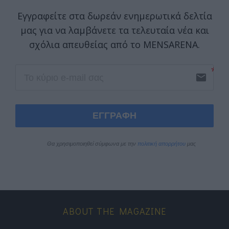
Εγγραφείτε στα δωρεάν ενημερωτικά δελτία
μας για να λαμβάνετε τα τελευταία νέα και
σχόλια απευθείας από το MENSARENA.
email
ΕΓΓΡΑΦΗ
Θα χρησιμοποιηθεί σύμφωνα με την 
πολιτική απορρήτου
 μας
ABOUT THE MAGAZINE