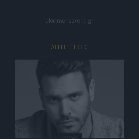
ak@mensarena.gr
ΔΕΊΤΕ ΕΠΊΣΗΣ
ICONS