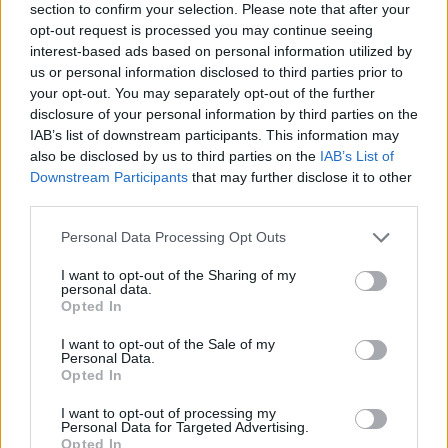
section to confirm your selection. Please note that after your
opt-out request is processed you may continue seeing
Η σύζυγός του, η ταυτότητα της οποίας
interest-based ads based on personal information utilized by
προστατεύεται για λόγους ασφαλείας, δήλωσε
us or personal information disclosed to third parties prior to
ότι του επέτρεψε απρόθυμα να φύγει και ότι το
your opt-out. You may separately opt-out of the further
disclosure of your personal information by third parties on the
να τον κρατήσει στο σπίτι θα ήταν «σαν να
IAB’s list of downstream participants. This information may
φυλακίστηκε».
also be disclosed by us to third parties on the
IAB’s List of
Downstream Participants
that may further disclose it to other
third parties.
Personal Data Processing Opt Outs
I want to opt-out of the Sharing of my
personal data.
Opted In
I want to opt-out of the Sale of my
Personal Data.
Opted In
I want to opt-out of processing my
Personal Data for Targeted Advertising.
Opted In