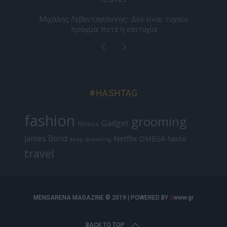
ε
Μιχάλης Λεβεντογιάννης: Δεν είναι τυχαίο
Ελ
πράγμα ποτέ η επιτυχία
#HASHTAG
fashion
grooming
Gadget
fitness
James Bond
Netflix
taste
OMEGA
keep dreaming
travel
MENSARENA MAGAZINE © 2019 | POWERED BY
3
www.gr
BACK TO TOP