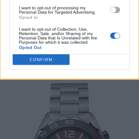
Autavia με πορτοκαλί πινελιές στον κεντρικό
I want to opt-out of processing my
δείκτη και τις ενδείξεις. Ήταν μια τολμηρή
Personal Data for Targeted Advertising.
Opted In
επιλογή που τού έδωσε το παρατσούκλι
«Orange Boy». Έτσι, όταν το 1986 λανσαρίστηκε
I want to opt-out of Collection, Use,
Retention, Sale, and/or Sharing of my
η συλλογή TAG Heuer Formula 1, το χρώμα
Personal Data that Is Unrelated with the
Purposes for which it was collected.
αυτό έβρισκε κι εκεί τη θέση του.
Opted Out
CONFIRM