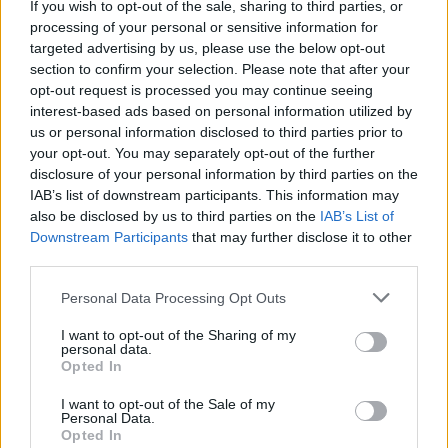
If you wish to opt-out of the sale, sharing to third parties, or
processing of your personal or sensitive information for
targeted advertising by us, please use the below opt-out
section to confirm your selection. Please note that after your
opt-out request is processed you may continue seeing
interest-based ads based on personal information utilized by
us or personal information disclosed to third parties prior to
your opt-out. You may separately opt-out of the further
disclosure of your personal information by third parties on the
IAB’s list of downstream participants. This information may
also be disclosed by us to third parties on the
IAB’s List of
Downstream Participants
that may further disclose it to other
third parties.
Personal Data Processing Opt Outs
Οι νέοι χρωματισμοί περιλαμβάνουν ένα
I want to opt-out of the Sharing of my
ζωηρό κίτρινο και ένα λαμπερό πορτοκαλί, ένα
personal data.
χρώμα που για πάνω από πενήντα χρόνια
Opted In
βρίσκεται στο DNA της TAG Heuer. Ήδη από το
I want to opt-out of the Sale of my
Personal Data.
1970, ο Jack Heuer είχε παρουσιάσει ένα
Opted In