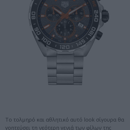
Το τολμηρό και αθλητικό αυτό look σίγουρα θα
γοητεύσει τη νεότερη γενιά των φίλων της