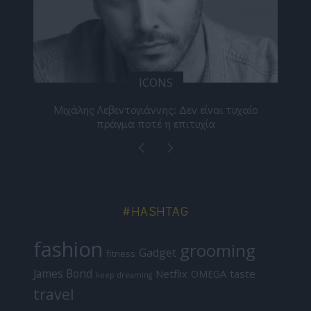
ICONS
ε
Μιχάλης Λεβεντογιάννης: Δεν είναι τυχαίο
Ελ
πράγμα ποτέ η επιτυχία
#HASHTAG
fashion
grooming
Gadget
fitness
James Bond
Netflix
taste
OMEGA
keep dreaming
travel