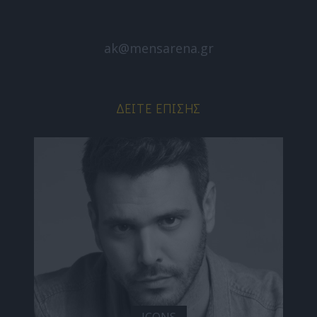
ak@mensarena.gr
ΔΕΊΤΕ ΕΠΊΣΗΣ
ICONS