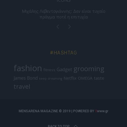
ε
Μιχάλης Λεβεντογιάννης: Δεν είναι τυχαίο
Ελ
πράγμα ποτέ η επιτυχία
#HASHTAG
fashion
grooming
Gadget
fitness
James Bond
Netflix
taste
OMEGA
keep dreaming
travel
MENSARENA MAGAZINE © 2019 | POWERED BY
3
www.gr
BACK TO TOP