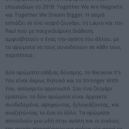
επεισοδίων το 2018: Together We Are Magnetic
και Together We Dream Bigger. Η σειρά
εστιάζει σε ένα νεαρό ζευγάρι, τη Laura και τον
Paul που με παιχνιδιάρικη διάθεση,
αμφισβητούν ο ένας την αγάπη του άλλου, με
τα αρώματα να τους συνοδεύουν σε κάθε τους
περιπέτεια.
Δύο αρώματα ισάξιας δύναμης, το Because It’s
You είναι άκρως θηλυκό και το Stronger With
You, ασύγκριτα αρρενωπό. Σαν ένα ζευγάρι
εραστών, τα δύο αρώματα είναι άρρηκτα
συνδεδεμένα, αψηφώντας, ξελογιάζοντας, και
αναζητώντας το ένα το άλλο. Τα αρώματα
αποτελούν μια ωδή στην αγάπη και οι εικόνες
της σειράς παρασύρουν για ακόμα μία φορά το