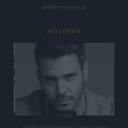
ak@mensarena.gr
ΔΕΊΤΕ ΕΠΊΣΗΣ
ICONS
ε
Μιχάλης Λεβεντογιάννης: Δεν είναι τυχαίο
Ελ