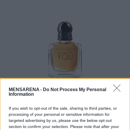
S
e
a
r
c
MENSARENA -
Do Not Process My Personal
Information
h
f
o
If you wish to opt-out of the sale, sharing to third parties, or
www.armani.com
r
processing of your personal or sensitive information for
targeted advertising by us, please use the below opt-out
:
section to confirm your selection. Please note that after your