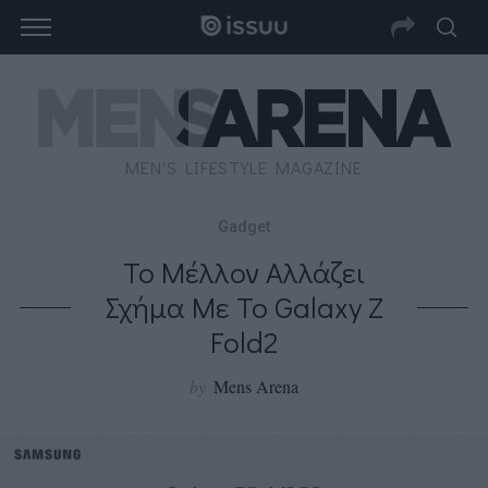
MEN'S LIFESTYLE MAGAZINE
Gadget
Το Μέλλον Αλλάζει
Σχήμα Με Το Galaxy Z
Fold2
by
Mens Arena