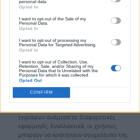
personal data.
οθόνης. Οι χρήστες μπορούν να
Opted In
απολαύσουν ενισχυμένη παραγωγικότητα,
I want to opt-out of the Sale of my
καθώς έχουν τη δυνατότητα να ανοίξουν
Personal Data.
Opted In
ταυτόχρονα την ίδια εφαρμογή σε
πολλαπλά παράθυρα και να την δουν
I want to opt-out of processing my
Personal Data for Targeted Advertising.
δίπλα-δίπλα. Με το βελτιωμένο Πίνακα
Opted In
Πολλαπλών Παραθύρων (Multi-Window
I want to opt-out of Collection, Use,
Tray), οι χρήστες μπορούν να ανοίξουν
Retention, Sale, and/or Sharing of my
Personal Data that Is Unrelated with the
πολλαπλές εφαρμογές ταυτόχρονα, ενώ οι
Purposes for which it was collected.
Opted Out
λειτουργία App Pair ενσωματώνεται στο
Edge Panel για μεγαλύτερη άνεση. Με απλό
CONFIRM
drag and drop13, διευκολύνεται άμεσα η
μεταφορά κειμένου, φωτογραφιών και
εγγράφων ανάμεσα σε διαφορετικές
εφαρμογές. Εναλλακτικά, οι χρήστες
μπορούν να κρατήσουν στιγμιότυπο της