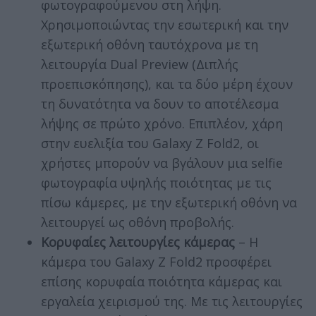
φωτογραφούμενου στη λήψη.
Χρησιμοποιώντας την εσωτερική και την
εξωτερική οθόνη ταυτόχρονα με τη
λειτουργία Dual Preview (Διπλής
προεπισκόπησης), και τα δύο μέρη έχουν
τη δυνατότητα να δουν το αποτέλεσμα
λήψης σε πρώτο χρόνο. Επιπλέον, χάρη
στην ευελιξία του Galaxy Z Fold2, οι
χρήστες μπορούν να βγάλουν μια selfie
S
φωτογραφία υψηλής ποιότητας με τις
e
πίσω κάμερες, με την εξωτερική οθόνη να
a
r
λειτουργεί ως οθόνη προβολής.
c
Κορυφαίες λειτουργίες κάμερας
– Η
h
κάμερα του Galaxy Z Fold2 προσφέρει
f
επίσης κορυφαία ποιότητα κάμερας και
o
r
εργαλεία χειρισμού της. Με τις λειτουργίες
: