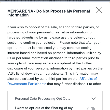
Αξιοποίηση κάθε στιγμής στο έπακρο
Το Galaxy Z Fold2 συνδυάζει την
MENSARENA -
Do Not Process My Personal
Information
παραγωγικότητα επόμενης γενιάς μέσα από
ένα smartphone με την προηγμένη δυνατότητα
If you wish to opt-out of the sale, sharing to third parties, or
εκτέλεσης πολλαπλών εργασιών, χάρη στους
processing of your personal or sensitive information for
targeted advertising by us, please use the below opt-out
νέους διαισθητικούς τρόπους αλληλεπίδρασης.
section to confirm your selection. Please note that after your
Οι χρήστες μπορούν να αξιοποιήσουν στο
opt-out request is processed you may continue seeing
έπακρο κάθε στιγμή, προσαρμόζοντας την
interest-based ads based on personal information utilized by
us or personal information disclosed to third parties prior to
εσωτερική οθόνη του Galaxy Z Fold2, που έχει
your opt-out. You may separately opt-out of the further
το μέγεθος ενός tablet, στις επαγγελματικές
disclosure of your personal information by third parties on the
τους ανάγκες.
IAB’s list of downstream participants. This information may
also be disclosed by us to third parties on the
IAB’s List of
Downstream Participants
that may further disclose it to other
Απρόσκοπτη εκτέλεση πολλαπλών
third parties.
εργασιών παράλληλα
– Το προηγμένο
Multi-Active Window προσφέρει αυξημένο
Personal Data Processing Opt Outs
έλεγχο και ευελιξία στη διάταξη της
I want to opt-out of the Sharing of my