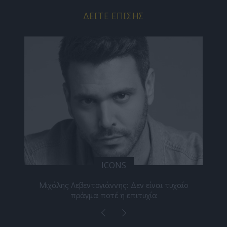
ΔΕΊΤΕ ΕΠΊΣΗΣ
ICONS
ε
Μιχάλης Λεβεντογιάννης: Δεν είναι τυχαίο
Ελ
πράγμα ποτέ η επιτυχία