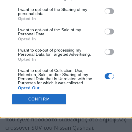
1.0-λίτρου DIG-T 117 PS
I want to opt-out of the Sharing of my
personal data.
Opted In
Η νέα ναυαρχίδα στη γκάμα του Nissan MICRA,
I want to opt-out of the Sale of my
είναι ο υπερτροφοδοτούμενος
Personal Data.
βενζινοκινητήρας 1.0 λίτρου DIG-T 117 PSl, που
Opted In
συνδυάζεται με ένα χειροκίνητο κιβώτιο έξι
I want to opt-out of processing my
Personal Data for Targeted Advertising.
ταχυτήτων και με “προσανατολισμό” στις
Opted In
επιδόσεις.
I want to opt-out of Collection, Use,
Retention, Sale, and/or Sharing of my
Δεν πρόκειται απλά για μια βελτιωμένη και
Personal Data that Is Unrelated with the
Purposes for which it was collected.
ισχυρότερη έκδοση του IG-T 100 PS, αλλά για
Opted Out
έναν εντελώς διαφορετικό κινητήρα. Έχει
CONFIRM
αναπτυχθεί σε συνεργασία με τη Daimler,
παράλληλα με τον βενζινοκινητήρα 1,3 λίτρων
που έγινε πρόσφατα διαθέσιμος στο δημοφιλές
crossover SUV του Nissan Qashqai.