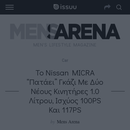
MEN'S LIFESTYLE MAGAZINE
Car
Το Nissan MICRA
“πατάει” Γκάζι Με Δύο
Νέους Κινητήρες 1.0
Λίτρου, Ισχύος 100PS
Και 117PS
by
Mens Arena