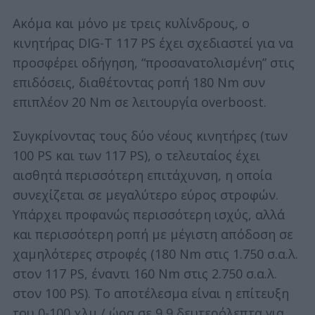
Ακόμα και μόνο με τρεις κυλίνδρους, ο
κινητήρας DIG-T 117 PS έχει σχεδιαστεί για να
προσφέρει οδήγηση, “προσανατολισμένη” στις
επιδόσεις, διαθέτοντας ροπή 180 Nm συν
επιπλέον 20 Nm σε λειτουργία overboost.
Συγκρίνοντας τους δύο νέους κινητήρες (των
100 PS και των 117 PS), ο τελευταίος έχει
αισθητά περισσότερη επιτάχυνση, η οποία
συνεχίζεται σε μεγαλύτερο εύρος στροφών.
Υπάρχει προφανώς περισσότερη ισχύς, αλλά
και περισσότερη ροπή με μέγιστη απόδοση σε
χαμηλότερες στροφές (180 Nm στις 1.750 σ.α.λ.
στον 117 PS, έναντι 160 Nm στις 2.750 σ.α.λ.
στον 100 PS). Το αποτέλεσμα είναι η επίτευξη
του 0-100 χλμ / ώρα σε 9,9 δευτερόλεπτα για