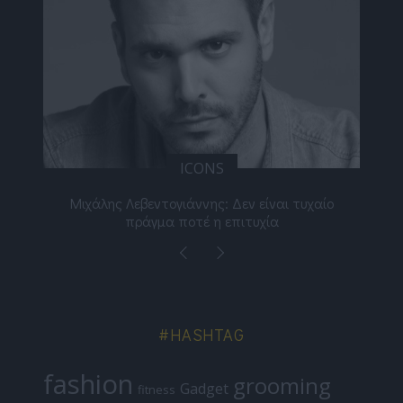
ICONS
ε
Μιχάλης Λεβεντογιάννης: Δεν είναι τυχαίο
Ελ
πράγμα ποτέ η επιτυχία
#HASHTAG
fashion
grooming
Gadget
fitness