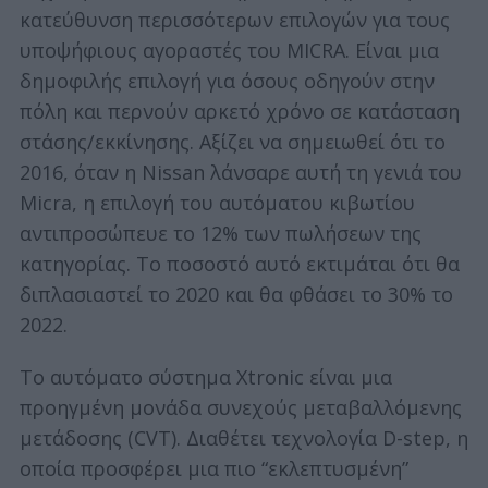
κατεύθυνση περισσότερων επιλογών για τους
υποψήφιους αγοραστές του MICRA. Είναι μια
δημοφιλής επιλογή για όσους οδηγούν στην
πόλη και περνούν αρκετό χρόνο σε κατάσταση
στάσης/εκκίνησης. Αξίζει να σημειωθεί ότι το
2016, όταν η Nissan λάνσαρε αυτή τη γενιά του
Micra, η επιλογή του αυτόματου κιβωτίου
S
αντιπροσώπευε το 12% των πωλήσεων της
e
κατηγορίας. Το ποσοστό αυτό εκτιμάται ότι θα
a
διπλασιαστεί το 2020 και θα φθάσει το 30% το
r
2022.
c
h
f
Το αυτόματο σύστημα Xtronic είναι μια
o
προηγμένη μονάδα συνεχούς μεταβαλλόμενης
r
μετάδοσης (CVT). Διαθέτει τεχνολογία D-step, η
:
οποία προσφέρει μια πιο “εκλεπτυσμένη”