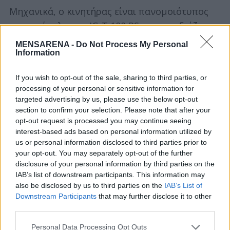
Μηχανικά, ο κινητήρας είναι πανομοιότυπος
με το σύνολο του IG-T 100 PS που εφοδιάζεται
με το χειροκίνητο κιβώτιο και διαθέτει όλα τα
MENSARENA -
Do Not Process My Personal
Information
ίδια τεχνικά πλεονεκτήματα που αναφέρονται
παραπάνω.
If you wish to opt-out of the sale, sharing to third parties, or
processing of your personal or sensitive information for
targeted advertising by us, please use the below opt-out
section to confirm your selection. Please note that after your
opt-out request is processed you may continue seeing
interest-based ads based on personal information utilized by
us or personal information disclosed to third parties prior to
your opt-out. You may separately opt-out of the further
disclosure of your personal information by third parties on the
IAB’s list of downstream participants. This information may
also be disclosed by us to third parties on the
IAB’s List of
Downstream Participants
that may further disclose it to other
third parties.
Personal Data Processing Opt Outs