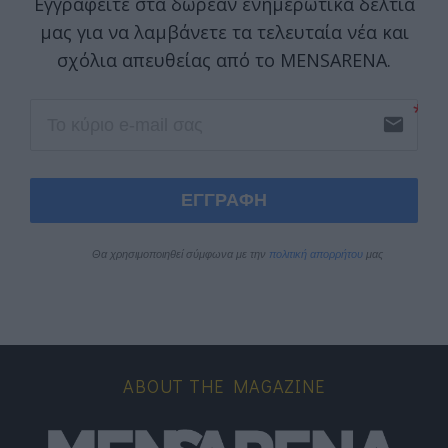
Εγγραφείτε στα δωρεάν ενημερωτικά δελτία
μας για να λαμβάνετε τα τελευταία νέα και
σχόλια απευθείας από το MENSARENA.
email
ΕΓΓΡΑΦΗ
Θα χρησιμοποιηθεί σύμφωνα με την 
πολιτική απορρήτου
 μας
ABOUT THE MAGAZINE