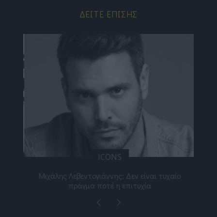
ΔΕΊΤΕ ΕΠΊΣΗΣ
ICONS
ε
Μιχάλης Λεβεντογιάννης: Δεν είναι τυχαίο
Ελ
πράγμα ποτέ η επιτυχία