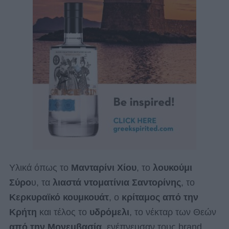
Υλικά όπως το
Μανταρίνι Χίου
, το
λουκούμι
Σύρο
υ, τα
λιαστά ντοματίνια Σαντορίνης
, το
Κερκυραϊκό κουμκουάτ
, ο
κρίταμος από την
Κρήτη
και τέλος το
υδρόμελι
, το νέκταρ των Θεών
από την Μονεμβασία
, ενέπνευσαν τους brand