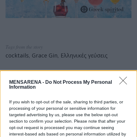
Tags from the story
cocktails
,
Grace Gin
,
Ελληνικές γεύσεις
S
e
a
r
MENSARENA -
Do Not Process My Personal
c
Information
h
f
If you wish to opt-out of the sale, sharing to third parties, or
o
processing of your personal or sensitive information for
r
targeted advertising by us, please use the below opt-out
:
section to confirm your selection. Please note that after your
opt-out request is processed you may continue seeing
You may also like
interest-based ads based on personal information utilized by