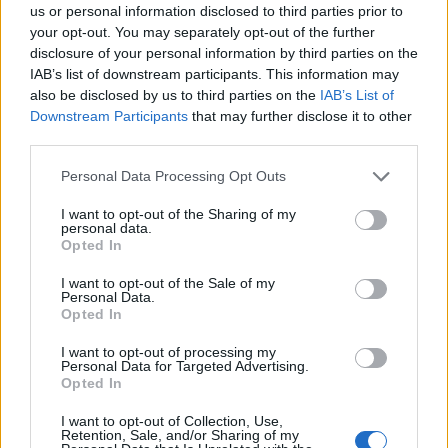
us or personal information disclosed to third parties prior to
your opt-out. You may separately opt-out of the further
disclosure of your personal information by third parties on the
IAB’s list of downstream participants. This information may
also be disclosed by us to third parties on the
IAB’s List of
Downstream Participants
that may further disclose it to other
third parties.
Personal Data Processing Opt Outs
I want to opt-out of the Sharing of my
personal data.
10 Μαΐου 2023
Opted In
Sparrow: Όταν Το Mayfair Συναντά Τη Μεσογειακή
Ιταλία
I want to opt-out of the Sale of my
Personal Data.
Opted In
I want to opt-out of processing my
ας
Personal Data for Targeted Advertising.
Previous article
Opted In
Τα καλύτερα αθλητικά παπούτσια σε μαύρο
I want to opt-out of Collection, Use,
χρώμα για το 2021
Retention, Sale, and/or Sharing of my