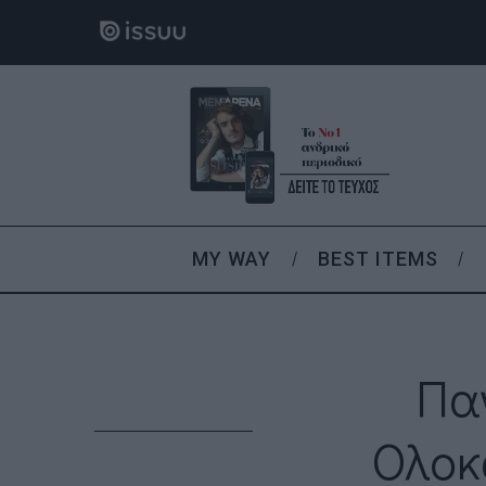
MY WAY
BEST ITEMS
Πα
Ολοκ