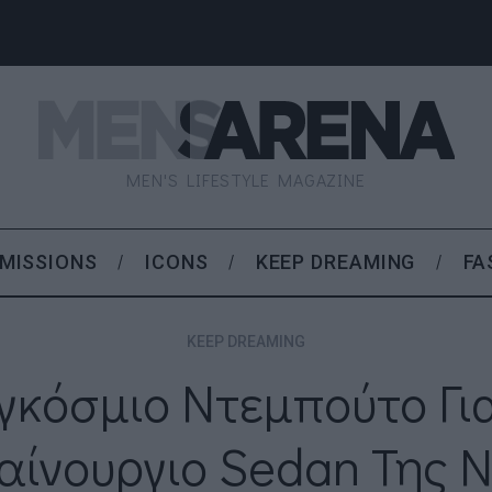
MEN'S LIFESTYLE MAGAZINE
MISSIONS
ICONS
KEEP DREAMING
FA
KEEP DREAMING
γκόσμιο Ντεμπούτο Για
αίνουργιο Sedan Της N