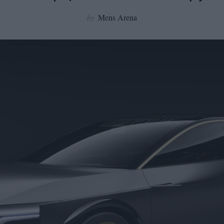
by
Mens Arena