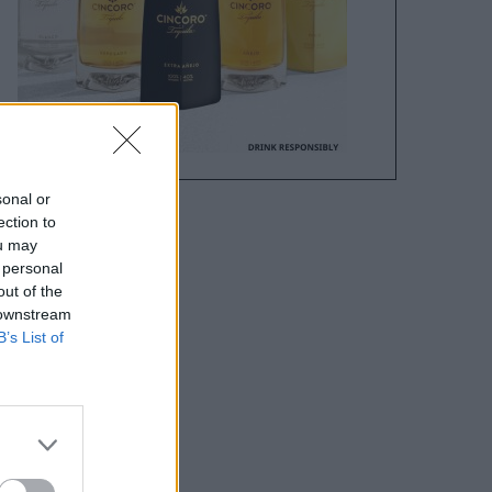
sonal or
ection to
ou may
 personal
out of the
 downstream
B’s List of