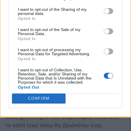
αποτελεσματικό και άνετο τρόπο. Το
I want to opt-out of the Sharing of my
εσωτερικό προσιδιάζει περισσότερο σε ένα
personal data.
Opted In
κομψό σαλόνι καφέ που βρίσκεται σε ένα
διαστημόπλοιο, προκαλώντας για επιδόσεις,
I want to opt-out of the Sale of my
Personal Data.
παρά σε μια παραδοσιακή καμπίνα
Opted In
αυτοκινήτου. Τα πλεονεκτήματα που
I want to opt-out of processing my
προσφέρει η ολοκαίνουργια πλατφόρμα EV της
Personal Data for Targeted Advertising.
Opted In
εταιρείας, επέτρεψαν στο Ariya να προσφέρει
μια από τις πιο ευρύχωρες καμπίνες στην
I want to opt-out of Collection, Use,
Retention, Sale, and/or Sharing of my
κατηγορία του.
Personal Data that Is Unrelated with the
Purposes for which it was collected.
Opted Out
Η συμπαγής φύση των εξαρτημάτων του
CONFIRM
κινητήριου συνόλου, επέτρεψε στους
μηχανικούς της Nissan να εγκαταστήσουν το
σύστημα ελέγχου του κλιματισμού κάτω από
το καπό (εκεί όπου θα βρισκόταν ένας