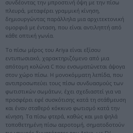
συνδέοντας την μπροστινή όψη με την πίσω
πλευρά, μεταφέρει γραμμική κίνηση,
δημιουργώντας παράλληλα μια αρχιτεκτονική
ομορφιά με ένταση, που είναι αντιληπτή από
κάθε οπτική γωνία.
Το πίσω μέρος του Ariya είναι εξίσου
εντυπωσιακό, χαρακτηριζόμενο από μια
S
απότομη κολώνα C που ενσωματώνεται άψογα
e
στον χώρο πίσω. Η μονοκόμματη λεπίδα, που
a
r
αντιπροσωπεύει τους πίσω συνδυασμούς των
c
φωτιστικών σωμάτων, έχει σχεδιαστεί για να
h
προσφέρει εφέ συσκότισης κατά τη στάθμευση
f
και έναν σταθερό κόκκινο φωτισμό κατά την
o
r
κίνηση. Τα πίσω φτερά, καθώς και μια ψηλά
:
τοποθετημένη πίσω αεροτομή, σηματοδοτούν
τις ισχυρές δυνατότητες του Ariya, ως EV.