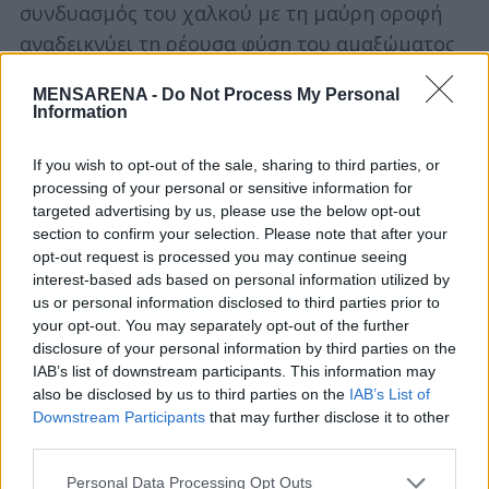
συνδυασμός του χαλκού με τη μαύρη οροφή
αναδεικνύει τη ρέουσα φύση του αμαξώματος
και την κίνηση ενός EV, ενώ ο ίδιος ο τόνος του
MENSARENA -
Do Not Process My Personal
χαλκού αναφέρεται στην αγωγιμότητα και στην
Information
αυγή μιας νέας εποχής στην αυτοκίνηση.
If you wish to opt-out of the sale, sharing to third parties, or
Μαζί με το Akatsuki, το Ariya προσφέρεται με
processing of your personal or sensitive information for
targeted advertising by us, please use the below opt-out
έξι συνδυασμούς διχρωμίας, ο καθένας με
section to confirm your selection. Please note that after your
μαύρη οροφή και τέσσερις εντυπωσιακούς
opt-out request is processed you may continue seeing
συνδυασμούς χρωμάτων ολόκληρου του
interest-based ads based on personal information utilized by
us or personal information disclosed to third parties prior to
αμαξώματος.
your opt-out. You may separately opt-out of the further
disclosure of your personal information by third parties on the
Το εσωτερικό
IAB’s list of downstream participants. This information may
also be disclosed by us to third parties on the
IAB’s List of
Καθορισμένη από τον ιαπωνικό όρο ma, που
Downstream Participants
that may further disclose it to other
third parties.
αναφέρεται στον χωροχρόνο, η καμπίνα του
Ariya έχει σχεδιαστεί με τον πιο
Personal Data Processing Opt Outs