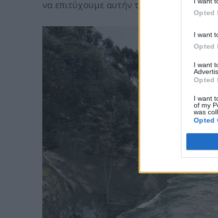
I want t
να επιτύχουμε αυτήν την δομή.
Opted 
I want t
Opted 
I want 
Advertis
Opted 
I want t
of my P
was col
Opted 