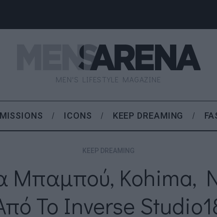
MEN'S LIFESTYLE MAGAZINE
MISSIONS
ICONS
KEEP DREAMING
FA
KEEP DREAMING
α Μπαμπού, Kohima, 
Από Το Inverse Studio1