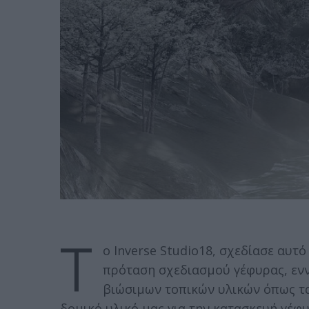
T
o Inverse Studio18, σχεδίασε αυτό
πρόταση σχεδιασμού γέφυρας, ενν
βιώσιμων τοπικών υλικών όπως τα
δομικό υλικό μας για την κατασκευή γέφυ