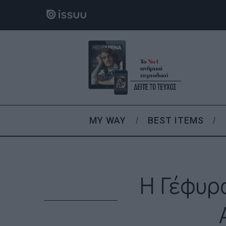
MY WAY
BEST ITEMS
Η Γέφυρ