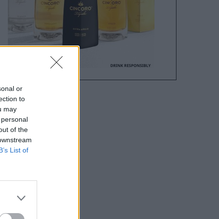
sonal or
ection to
ou may
 personal
out of the
 downstream
B’s List of