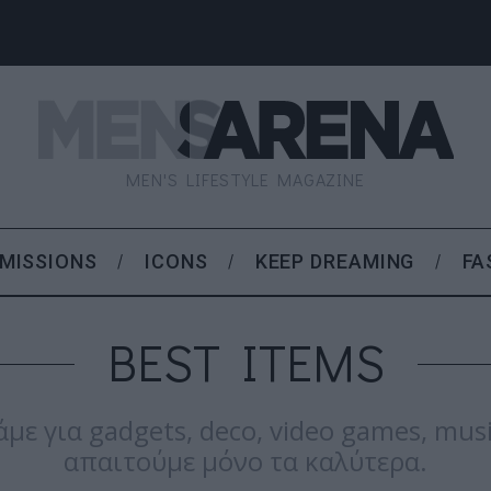
MEN'S LIFESTYLE MAGAZINE
MISSIONS
ICONS
KEEP DREAMING
FA
BEST ITEMS
άμε για gadgets, deco, video games, musi
απαιτούμε μόνο τα καλύτερα.