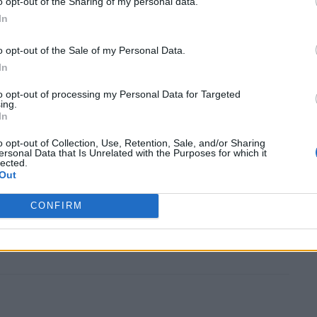
o opt-out of the Sharing of my personal data.
In
o opt-out of the Sale of my Personal Data.
ROCHE BOBOIS – MOLTENI&C: Art
In
Follow Function
to opt-out of processing my Personal Data for Targeted
by
Mens Arena
ing.
In
ROCHE BOBOIS – MOLTENI&C: Art Follow
o opt-out of Collection, Use, Retention, Sale, and/or Sharing
Function Τα όρια των σύγχρονων τεχνών
ersonal Data that Is Unrelated with the Purposes for which it
lected.
εμπλέκονται με το interior design και το
Out
αποτέλεσμα είναι πρωτοποριακά έργα το…
CONFIRM
Read More