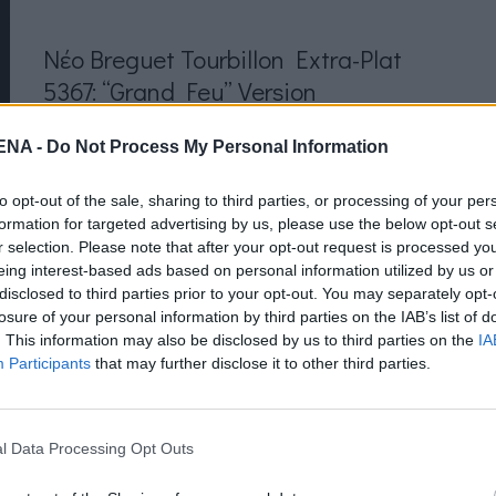
Νέο Breguet Tourbillon Extra-Plat
5367: “Grand Feu” Version
by
Mens Arena
NA -
Do Not Process My Personal Information
Tourbillon Extra-Plat 5367: Σε “Grand Feu”
version. H Breguet παρουσιάζει το πρώτο,
to opt-out of the sale, sharing to third parties, or processing of your per
formation for targeted advertising by us, please use the below opt-out s
νέο μοντέλο της συλλογής του 2018 και
r selection. Please note that after your opt-out request is processed y
δεν είναι άλλο απ’ το Classique
eing interest-based ads based on personal information utilized by us or
Tourbillon…
disclosed to third parties prior to your opt-out. You may separately opt-
losure of your personal information by third parties on the IAB’s list of
Read More
. This information may also be disclosed by us to third parties on the
IA
Participants
that may further disclose it to other third parties.
l Data Processing Opt Outs