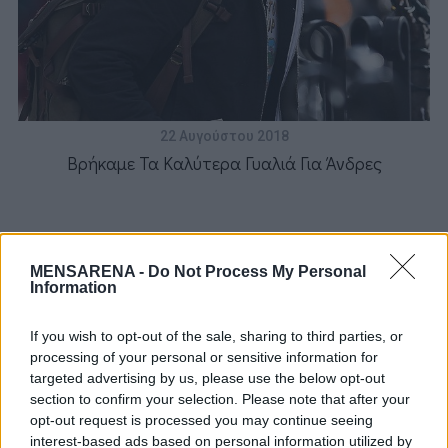
Δ
22 Αυγούστου 2018
Βρήκαμε Τα Καλύτερα Γυαλιά Για Άνδρες
S
e
a
r
Previous article
MENSARENA -
Do Not Process My Personal
c
Candles: Κάτι ωραίο να σιγοκαίει
Information
h
f
Next article
If you wish to opt-out of the sale, sharing to third parties, or
o
Palazzo Venart Luxury Hotel / Βενετία: Για
processing of your personal or sensitive information for
r
targeted advertising by us, please use the below opt-out
όσους νιώθουν βασιλιάδες
:
section to confirm your selection. Please note that after your
opt-out request is processed you may continue seeing
interest-based ads based on personal information utilized by