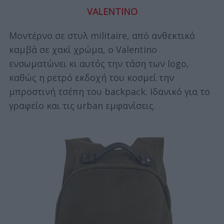
VALENTINO
Μοντέρνο σε στυλ militaire, από ανθεκτικό
καμβά σε χακί χρώμα, ο Valentino
ενσωματώνει κι αυτός την τάση των logo,
καθώς η ρετρό εκδοχή του κοσμεί την
μπροστινή τσέπη του backpack. Ιδανικό για το
γραφείο και τις urban εμφανίσεις.
S
e
a
r
c
h
f
o
r
: