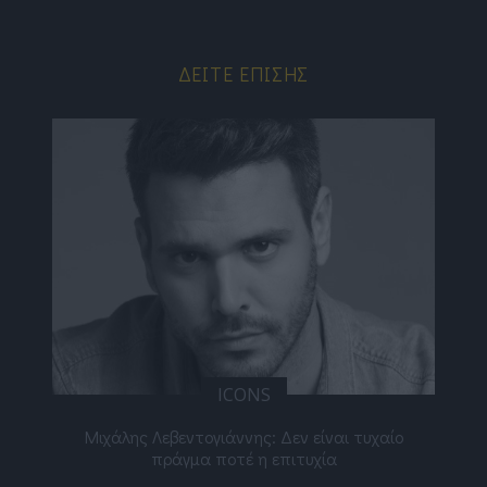
ΔΕΊΤΕ ΕΠΊΣΗΣ
ICONS
ε
Μιχάλης Λεβεντογιάννης: Δεν είναι τυχαίο
Ελ
πράγμα ποτέ η επιτυχία