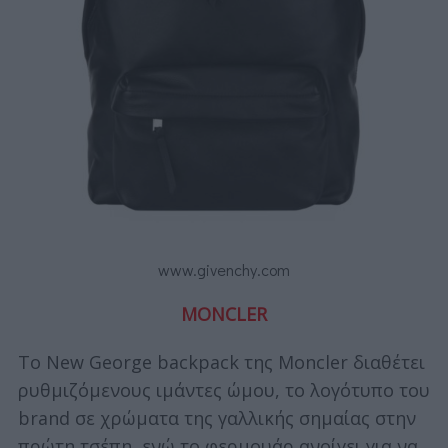
www.givenchy.com
MONCLER
Το New George backpack της Moncler διαθέτει
ρυθμιζόμενους ιμάντες ώμου, το λογότυπο του
brand σε χρώματα της γαλλικής σημαίας στην
πρώτη τσέπη, ενώ το φερμουάρ ανοίγει για να