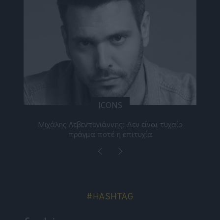
ICONS
ε
Μιχάλης Λεβεντογιάννης: Δεν είναι τυχαίο
Ελ
πράγμα ποτέ η επιτυχία
#HASHTAG