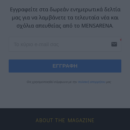
Εγγραφείτε στα δωρεάν ενημερωτικά δελτία
μας για να λαμβάνετε τα τελευταία νέα και
σχόλια απευθείας από το MENSARENA.
email
ΕΓΓΡΑΦΗ
Θα χρησιμοποιηθεί σύμφωνα με την 
πολιτική απορρήτου
 μας
ABOUT THE MAGAZINE