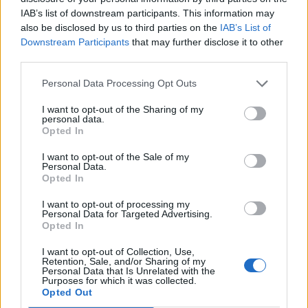
Όταν πρόκειται για τη Γιορτή του Πατέρα, δεν
IAB’s list of downstream participants. This information may
υπάρχουν πολλά ρολόγια σαν τα Speedmaster
also be disclosed by us to third parties on the
IAB’s List of
Downstream Participants
that may further disclose it to other
που να είναι τόσο κατάλληλα για δώρο.
third parties.
Άλλωστε ποιος μπαμπάς δε θα λάτρευε ένα
όμορφο μοντέλο, με διαχρονική απήχηση και
Personal Data Processing Opt Outs
αδιαμφισβήτητη κληρονομιά;
I want to opt-out of the Sharing of my
personal data.
Opted In
I want to opt-out of the Sale of my
Personal Data.
Tags from the story
Opted In
OMEGA
I want to opt-out of processing my
Personal Data for Targeted Advertising.
Opted In
I want to opt-out of Collection, Use,
Retention, Sale, and/or Sharing of my
Personal Data that Is Unrelated with the
Purposes for which it was collected.
Opted Out