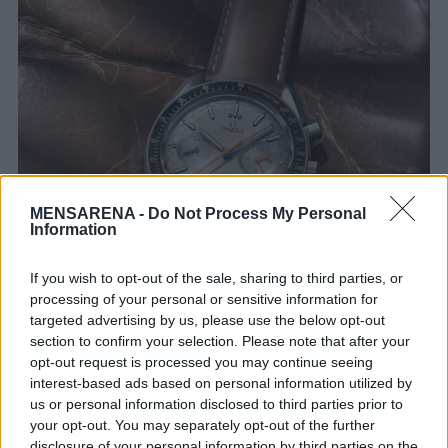
e
a
r
c
h
f
o
r
:
MENSARENA -
Do Not Process My Personal
Information
If you wish to opt-out of the sale, sharing to third parties, or
processing of your personal or sensitive information for
targeted advertising by us, please use the below opt-out
section to confirm your selection. Please note that after your
opt-out request is processed you may continue seeing
interest-based ads based on personal information utilized by
us or personal information disclosed to third parties prior to
your opt-out. You may separately opt-out of the further
disclosure of your personal information by third parties on the