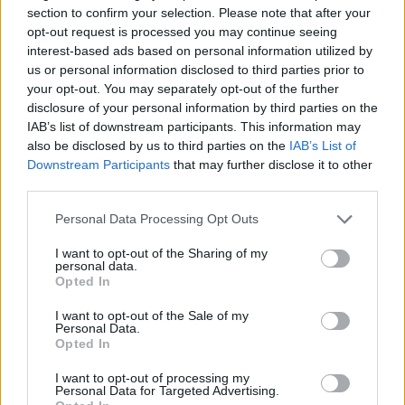
section to confirm your selection. Please note that after your
φρεσκάδα ενός ανθισμένου κήπου. Το
opt-out request is processed you may continue seeing
μπουκάλι του ETERNITY Eau Fresh for Her είναι
interest-based ads based on personal information utilized by
ψηλό και κομψό και εμφανίζεται σε
us or personal information disclosed to third parties prior to
your opt-out. You may separately opt-out of the further
παιχνιδιάρικο γυναικείο ροζ που συνοδεύεται
disclosure of your personal information by third parties on the
από γκρίζα γράμματα, ενώ το πιο συμπαγές
IAB’s list of downstream participants. This information may
ETERNITY Cologne for Him προσφέρεται σε ένα
also be disclosed by us to third parties on the
IAB’s List of
Downstream Participants
that may further disclose it to other
γαλήνιο πράσινο σαν τον αφρό της θάλασσας.
third parties.
Το Calvin Klein ETERNITY ΕAU FRESH FOR HER &
Personal Data Processing Opt Outs
το ETERNITY Cologne FOR HIM είναι διαθέσιμα
I want to opt-out of the Sharing of my
στην
ελληνική αγορά από το Σεπτέμβριο του
personal data.
Opted In
2020.
I want to opt-out of the Sale of my
Personal Data.
Opted In
I want to opt-out of processing my
Tags from the story
Personal Data for Targeted Advertising.