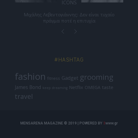
ICONS
ε
Μιχάλης Λεβεντογιάννης: Δεν είναι τυχαίο
Ελ
πράγμα ποτέ η επιτυχία
#HASHTAG
fashion
grooming
Gadget
fitness
James Bond
Netflix
taste
OMEGA
keep dreaming
travel
MENSARENA MAGAZINE © 2019 | POWERED BY
3
www.gr