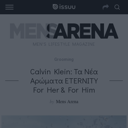
MEN'S LIFESTYLE MAGAZINE
Grooming
Calvin Klein: Τα Νέα
Αρώματα ETERNITY
For Her & For Him
by
Mens Arena