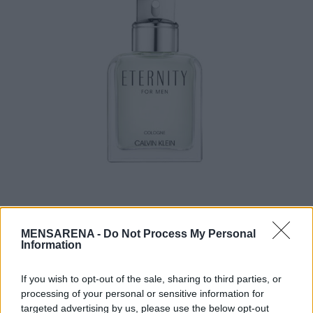
S
e
a
r
c
h
f
o
r
:
Το μπουκάλι και η συσκευασία
MENSARENA -
Do Not Process My Personal
Information
Μια σύγχρονη και φρέσκια ερμηνεία των
εμβληματικών μπουκαλιών και της
If you wish to opt-out of the sale, sharing to third parties, or
συσκευασίας ETERNITY – με έμπνευση από την
processing of your personal or sensitive information for
ομορφιά και τη γαλήνη του ωκεανού και την
targeted advertising by us, please use the below opt-out