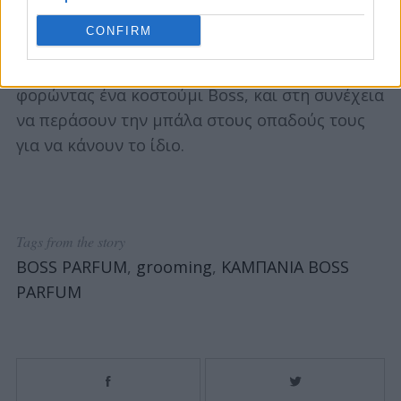
Για το δεύτερο αυτό κύμα της πρόκλησης,
CONFIRM
influencers από όλο τον κόσμο καλούνται να
πετάξουν στον αέρα μια ποδοσφαιρική μπάλα
φορώντας ένα κοστούμι Boss, και στη συνέχεια
να περάσουν την μπάλα στους οπαδούς τους
για να κάνουν το ίδιο.
Tags from the story
BOSS PARFUM
,
grooming
,
ΚΑΜΠΑΝΙΑ BOSS
PARFUM