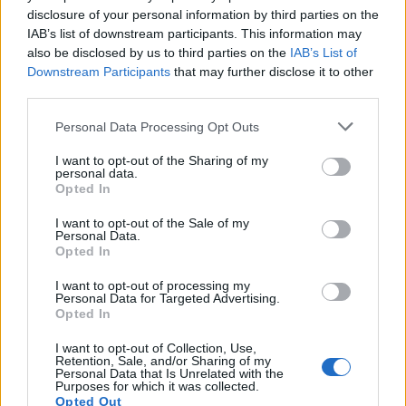
ποδόσφαιρο.
disclosure of your personal information by third parties on the
IAB’s list of downstream participants. This information may
also be disclosed by us to third parties on the
IAB’s List of
Ακολουθώντας το βίντεο του ηθοποιού Chris
Downstream Participants
that may further disclose it to other
Hemsworth να κάνει σέρφινγκ με κοστούμι
third parties.
Bοss, η πρόκληση εξαπλώθηκε γρήγορα στα
Personal Data Processing Opt Outs
κοινωνικά μέσα το καλοκαίρι του 2019, καθώς
άνδρες και γυναίκες από όλο τον κόσμο
I want to opt-out of the Sharing of my
personal data.
χάριζαν ολοένα και πιο δημιουργικές
Opted In
απαντήσεις στην ερώτηση «Τι θα κάνατε με ένα
I want to opt-out of the Sale of my
κοστούμι;».
Personal Data.
Opted In
Το ίδιο το πνεύμα του ανταγωνισμού που
I want to opt-out of processing my
Personal Data for Targeted Advertising.
οδηγεί κάθε αγώνα ποδοσφαίρου θα
Opted In
ζωντανέψει στο #SuitChallenge,
I want to opt-out of Collection, Use,
δημιουργώντας τον ενθουσιασμό και την
Retention, Sale, and/or Sharing of my
Personal Data that Is Unrelated with the
απόλαυση γύρω από την περίσταση.
Purposes for which it was collected.
Opted Out