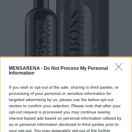
r
c
h
f
o
r
:
MENSARENA -
Do Not Process My Personal
Information
If you wish to opt-out of the sale, sharing to third parties, or
Το #SuitChallenge επιστρέφει
processing of your personal or sensitive information for
targeted advertising by us, please use the below opt-out
Η νέα καμπάνια “Unite to Celebrate”
section to confirm your selection. Please note that after your
σηματοδοτεί επιπλέον την έναρξη νέου
opt-out request is processed you may continue seeing
interest-based ads based on personal information utilized by
κύματος της viral πρόκλησης #SuitChallenge,
us or personal information disclosed to third parties prior to
με έμπνευση αυτή τη φορά από το
your opt-out. You may separately opt-out of the further