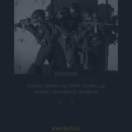
MISSIONS
νος
Ομάδες Εφόδου της ΕΚΑΜ: Είσοδος…με
Μι
κινήσεις χειρουργικής ακρίβειας
#HASHTAG