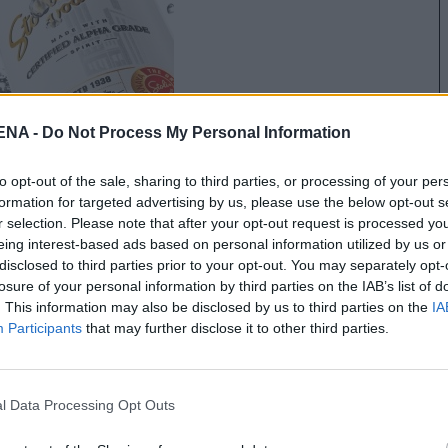
NA -
Do Not Process My Personal Information
to opt-out of the sale, sharing to third parties, or processing of your per
formation for targeted advertising by us, please use the below opt-out s
r selection. Please note that after your opt-out request is processed y
eing interest-based ads based on personal information utilized by us or
disclosed to third parties prior to your opt-out. You may separately opt-
losure of your personal information by third parties on the IAB’s list of
. This information may also be disclosed by us to third parties on the
IA
Participants
that may further disclose it to other third parties.
,5 λίτρων άμεσου ψεκασμού V6 και με ισχύ 284
ε ένα ολοκαίνουργιο κιβώτιο 9 ταχυτήτων για
l Data Processing Opt Outs
καίνουργιο σύστημα τετρακίνησης Intelligent