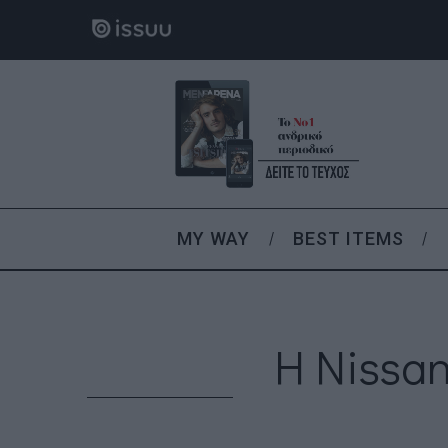
MY WAY
BEST ITEMS
Η Nissan