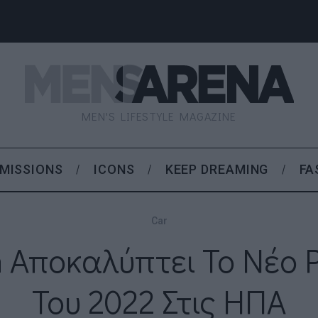
MEN'S LIFESTYLE MAGAZINE
MISSIONS
ICONS
KEEP DREAMING
FA
Car
 Αποκαλύπτει Το Νέο P
Του 2022 Στις ΗΠΑ