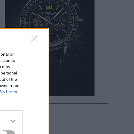
sonal or
ection to
ou may
 personal
out of the
 downstream
B’s List of