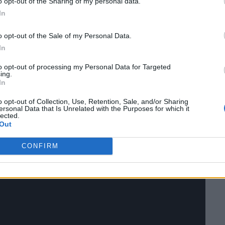
o opt-out of the Sharing of my personal data.
 Terrain), ενισχύει την αυτοπεποίθηση του
In
άσεις, ενώ η καλύτερη στην κατηγορία ελκτική
ροσφέρει πολλές δυνατότητες για τη μεταφορά
o opt-out of the Sale of my Personal Data.
In
to opt-out of processing my Personal Data for Targeted
ing.
In
o opt-out of Collection, Use, Retention, Sale, and/or Sharing
ersonal Data that Is Unrelated with the Purposes for which it
lected.
Out
CONFIRM