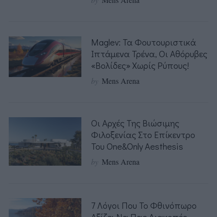
Maglev: Τα Φουτουριστικά
Ιπτάμενα Τρένα, Οι Αθόρυβες
«βολίδες» Χωρίς Ρύπους!
by
Mens Arena
Οι Αρχές Της Βιώσιμης
Φιλοξενίας Στο Επίκεντρο
Του One&Only Aesthesis
by
Mens Arena
7 Λόγοι Που Το Φθινόπωρο
Αξίζει Να Πας Διακοπές