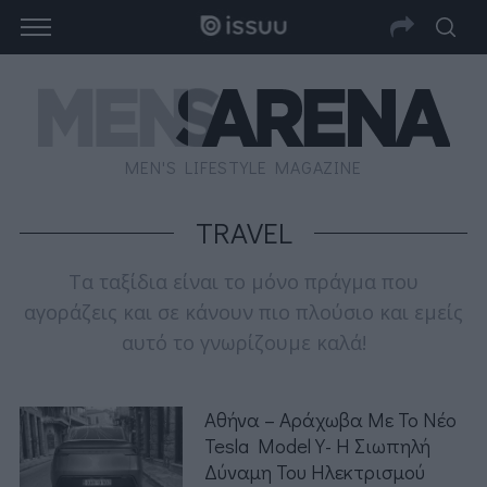
MEN'S LIFESTYLE MAGAZINE
TRAVEL
Τα ταξίδια είναι το μόνο πράγμα που
αγοράζεις και σε κάνουν πιο πλούσιο και εμείς
αυτό το γνωρίζουμε καλά!
Αθήνα – Αράχωβα Με Το Νέο
Tesla Model Y- Η Σιωπηλή
Δύναμη Του Ηλεκτρισμού