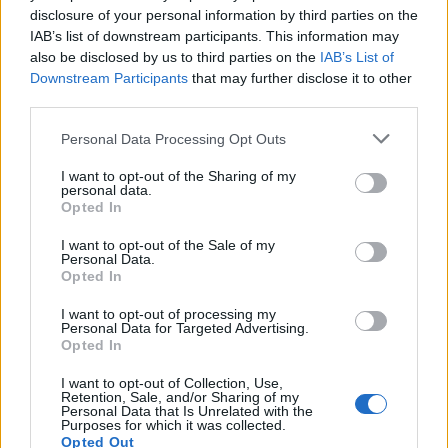
disclosure of your personal information by third parties on the
IAB’s list of downstream participants. This information may
Σ
also be disclosed by us to third parties on the
IAB’s List of
ε
Downstream Participants
that may further disclose it to other
λ
third parties.
ι
Personal Data Processing Opt Outs
δ
I want to opt-out of the Sharing of my
ο
personal data.
Opted In
π
ο
I want to opt-out of the Sale of my
Personal Data.
ί
Opted In
η
I want to opt-out of processing my
σ
Personal Data for Targeted Advertising.
Opted In
η
ά
I want to opt-out of Collection, Use,
Retention, Sale, and/or Sharing of my
ρ
Personal Data that Is Unrelated with the
Purposes for which it was collected.
θ
Opted Out