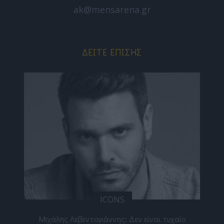
ak@mensarena.gr
ΔΕΊΤΕ ΕΠΊΣΗΣ
ICONS
ε
Μιχάλης Λεβεντογιάννης: Δεν είναι τυχαίο
Ελ