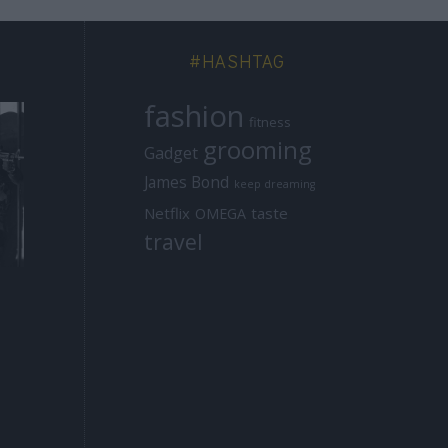
#HASHTAG
fashion
fitness
grooming
Gadget
James Bond
keep dreaming
Netflix
taste
OMEGA
travel
ICONS
MISSIONS
Μιχάλης Λεβεντο
Ελεύθεροι
Ομ
γιάννης: Δεν
Σκοπευτές: Ο
είναι τυχαίο
Αόρατος
πράγμα ποτέ η
Κίνδυνος
επιτυχία
χ