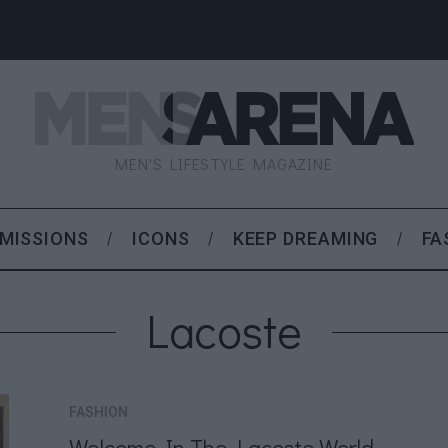
MEN'S LIFESTYLE MAGAZINE
MISSIONS
ICONS
KEEP DREAMING
FA
Lacoste
FASHION
Welcome In The Lacoste World