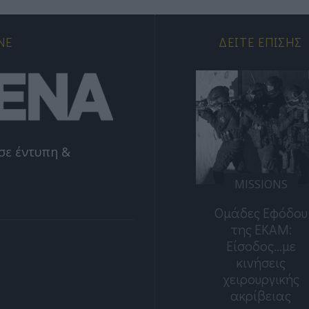
NE
ΔΕΊΤΕ ΕΠΊΣΗΣ
σε έντυπη &
MISSIONS
MISSIONS
Ελεύθεροι
Ομάδες Εφόδου
Σκοπευτές: Ο
της ΕΚΑΜ:
Αόρατος
Είσοδος…με
Κίνδυνος
κινήσεις
χειρουργικής
ακρίβειας