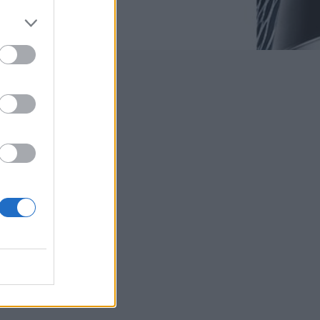
να
πό