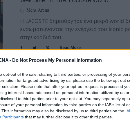
by
Mens Arena
Η LACOSTE δημιούργησε ένα μικρό world δ
ενσωματώνοντας την ενέργεια του iconic po
στην καρδιά του…
Read More
NA -
Do Not Process My Personal Information
to opt-out of the sale, sharing to third parties, or processing of your per
FASHION
formation for targeted advertising by us, please use the below opt-out s
Loop Polo: Tο Νέο Eco-Friendly Polo Sh
r selection. Please note that after your opt-out request is processed y
eing interest-based ads based on personal information utilized by us or
by
Mens Arena
disclosed to third parties prior to your opt-out. You may separately opt-
losure of your personal information by third parties on the IAB’s list of
Ο οίκος Lacoste μας παρουσιάζει το νέο eco-
. This information may also be disclosed by us to third parties on the
IA
το οποίο είναι φτιαγμένο από 30% ανακυκ
Participants
that may further disclose it to other third parties.
Read More