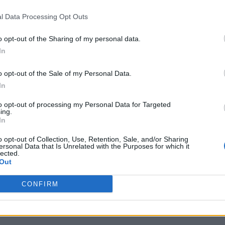
l Data Processing Opt Outs
o opt-out of the Sharing of my personal data.
In
NEWSARENA NEWSLETTER
o opt-out of the Sale of my Personal Data.
In
γγραφείτε στα δωρεάν ενημερωτικά δελτία μας για 
to opt-out of processing my Personal Data for Targeted
ing.
αμβάνετε τα τελευταία νέα και σχόλια απευθείας α
In
το MENSARENA.
o opt-out of Collection, Use, Retention, Sale, and/or Sharing
ersonal Data that Is Unrelated with the Purposes for which it
lected.
ΕΓΓΡΑΦΗ
email
Out
CONFIRM
Θα χρησιμοποιηθεί σύμφωνα με την 
πολιτική απορρήτου
 μας