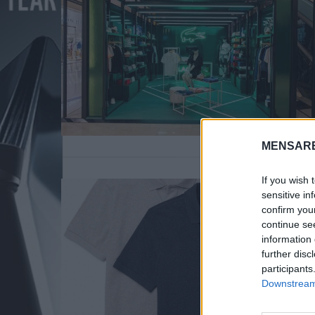
MENSARE
If you wish 
sensitive in
confirm you
continue se
information 
further disc
S
participants
e
Downstream 
a
r