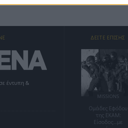
NE
ΔΕΊΤΕ ΕΠΊΣΗΣ
σε έντυπη &
MISSIONS
MISSIONS
Ελεύθεροι
Ομάδες Εφόδου
Σκοπευτές: Ο
της ΕΚΑΜ:
Αόρατος
Είσοδος…με