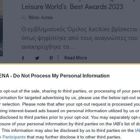
Leisure World’s Best Awards 2023
by
Mens Arena
Ο εμβληματικός Όμιλος Katikies βρίσκεται 
όπως ψηφίστηκε από τους αναγνώστες του Tr
ανακηρύχθηκε το…
Read More
NA -
Do Not Process My Personal Information
TRAVEL
to opt-out of the sale, sharing to third parties, or processing of your per
Katikies: Μια Μοναδική, Πολυτελής Εμ
formation for targeted advertising by us, please use the below opt-out s
r selection. Please note that after your opt-out request is processed y
Μύκονο
eing interest-based ads based on personal information utilized by us or
by
Mens Arena
disclosed to third parties prior to your opt-out. You may separately opt-
losure of your personal information by third parties on the IAB’s list of
Με το καλοκαίρι να βρίσκεται προ των πυλών
. This information may also be disclosed by us to third parties on the
IA
Participants
that may further disclose it to other third parties.
υποδεχθεί τους κοσμογυρισμένους καλεσμέ