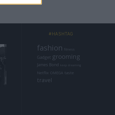
#HASHTAG
fashion
fitness
grooming
Gadget
James Bond
keep dreaming
Netflix
taste
OMEGA
travel
ICONS
MISSIONS
Μιχάλης Λεβεντο
Ελεύθεροι
Ομ
γιάννης: Δεν
Σκοπευτές: Ο
είναι τυχαίο
Αόρατος