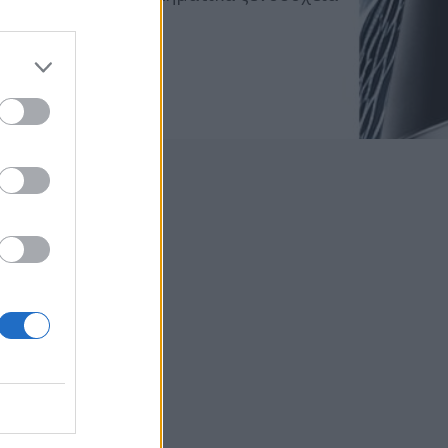
να
πό