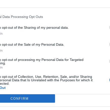
του στα…
Read More
l Data Processing Opt Outs
o opt-out of the Sharing of my personal data.
In
o opt-out of the Sale of my Personal Data.
In
NEWSARENA NEWSLETTER
to opt-out of processing my Personal Data for Targeted
ing.
γγραφείτε στα δωρεάν ενημερωτικά δελτία μας για 
In
αμβάνετε τα τελευταία νέα και σχόλια απευθείας α
o opt-out of Collection, Use, Retention, Sale, and/or Sharing
το MENSARENA.
ersonal Data that Is Unrelated with the Purposes for which it
lected.
Out
ΕΓΓΡΑΦΗ
email
CONFIRM
Θα χρησιμοποιηθεί σύμφωνα με την 
πολιτική απορρήτου
 μας