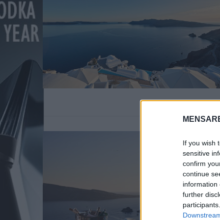
MENSARE
If you wish 
sensitive in
confirm you
continue se
information 
further disc
S
participants
e
Downstream 