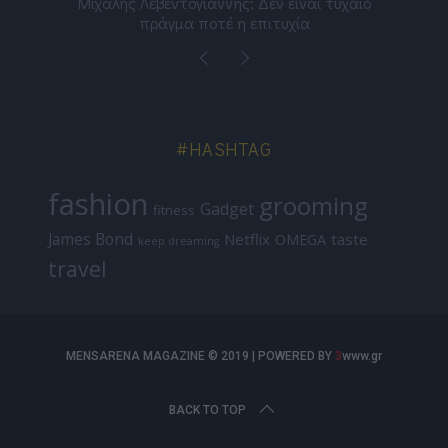
ε
Μιχάλης Λεβεντογιάννης: Δεν είναι τυχαίο
Ελ
πράγμα ποτέ η επιτυχία
#HASHTAG
fashion
grooming
Gadget
fitness
James Bond
Netflix
taste
OMEGA
keep dreaming
travel
MENSARENA MAGAZINE © 2019 | POWERED BY
3
www.gr
BACK TO TOP