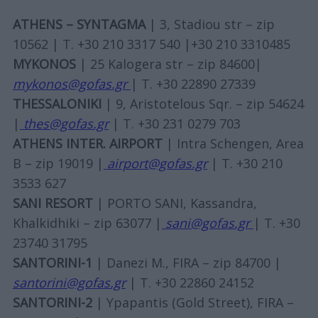
ATHENS – SYNTAGMA
| 3, Stadiou str – zip
10562 | T. +30 210 3317 540 |+30 210 3310485
MYKONOS
| 25 Kalogera str – zip 84600|
mykonos@gofas.gr
| T. +30 22890 27339
THESSALONIKI
| 9, Aristotelous Sqr. – zip 54624
|
thes@gofas.gr
| T. +30 231 0279 703
ATHENS INTER. AIRPORT
| Intra Schengen, Area
B – zip 19019 |
airport@gofas.gr
| T. +30 210
3533 627
SANI RESORT
| PORTO SANI, Kassandra,
Khalkidhiki – zip 63077 |
sani@gofas.gr
| Τ. +30
23740 31795
SANTORINI-1
| Danezi M., FIRA – zip 84700 |
santorini@gofas.gr
| Τ. +30 22860 24152
SANTORINI-2
| Ypapantis (Gold Street), FIRA –