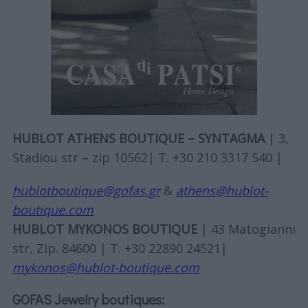
HUBLOT ATHENS BOUTIQUE – SYNTAGMA
| 3,
Stadiou str – zip 10562| T. +30 210 3317 540 |
hublotboutique@gofas.gr
&
athens@hublot-
boutique.com
HUBLOT MYKONOS BOUTIQUE
| 43 Matogianni
str, Zip. 84600 | T. +30 22890 24521|
mykonos@hublot-boutique.com
GOFAS Jewelry boutiques: