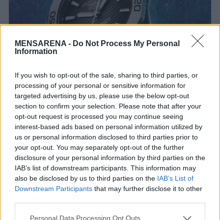
MENSARENA -
Do Not Process My Personal
Information
If you wish to opt-out of the sale, sharing to third parties, or
processing of your personal or sensitive information for
targeted advertising by us, please use the below opt-out
section to confirm your selection. Please note that after your
opt-out request is processed you may continue seeing
interest-based ads based on personal information utilized by
us or personal information disclosed to third parties prior to
Οι GOFAS Boutiques σας προσκαλούν να
your opt-out. You may separately opt-out of the further
γνωρίσετε από κοντά τις νέες δημιουργίες, τα
disclosure of your personal information by third parties on the
Novelties που αποκαλύπτουν ότι πιο σύγχρονο
IAB’s list of downstream participants. This information may
also be disclosed by us to third parties on the
IAB’s List of
λανσάρει η ελβετική ωρολογοποιία και να
Downstream Participants
that may further disclose it to other
υποδεχθούμε το 2022 με τον πιο εντυπωσιακό
third parties.
τρόπο!
Personal Data Processing Opt Outs