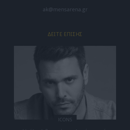
ak@mensarena.gr
ΔΕΊΤΕ ΕΠΊΣΗΣ
ICONS