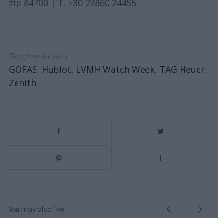
zip 84700 | Τ. +30 22860 24455
Tags from the story
GOFAS
,
Hublot
,
LVMH Watch Week
,
TAG Heuer
,
Zenith
You may also like