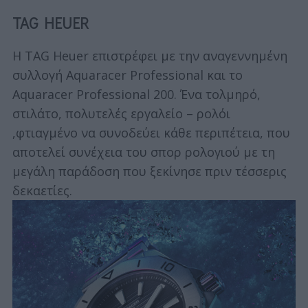
TAG HEUER
H TAG Heuer επιστρέφει με την αναγεννημένη
συλλογή Aquaracer Professional και το
S
Aquaracer Professional 200. Ένα τολμηρό,
e
στιλάτο, πολυτελές εργαλείο – ρολόι
a
r
,φτιαγμένο να συνοδεύει κάθε περιπέτεια, που
c
αποτελεί συνέχεια του σπορ ρολογιού με τη
h
μεγάλη παράδοση που ξεκίνησε πριν τέσσερις
f
δεκαετίες.
o
r
: