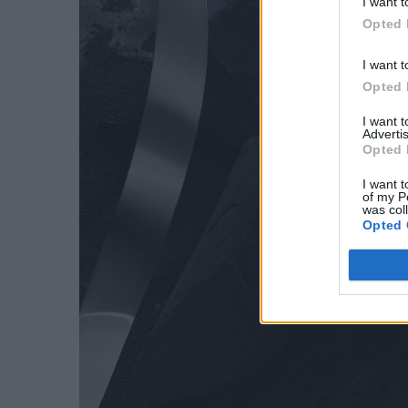
I want t
Opted 
I want t
Opted 
I want 
Advertis
Opted 
I want t
of my P
was col
Opted 