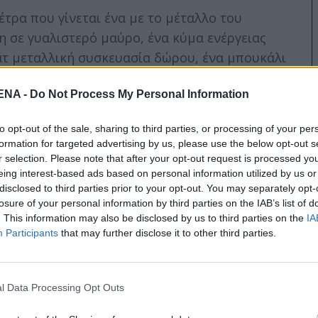
έτρα που γίνεται ένα με το μέταλλο του
 σε γυαλιστερό μαύρο, ένα κύμα ενέργειας
ατ μεταλλική συσκευασία δώρου, ένα μπουκάλι
NA -
Do Not Process My Personal Information
to opt-out of the sale, sharing to third parties, or processing of your per
formation for targeted advertising by us, please use the below opt-out s
r selection. Please note that after your opt-out request is processed y
eing interest-based ads based on personal information utilized by us or
disclosed to third parties prior to your opt-out. You may separately opt-
losure of your personal information by third parties on the IAB’s list of
. This information may also be disclosed by us to third parties on the
IA
Participants
that may further disclose it to other third parties.
l Data Processing Opt Outs