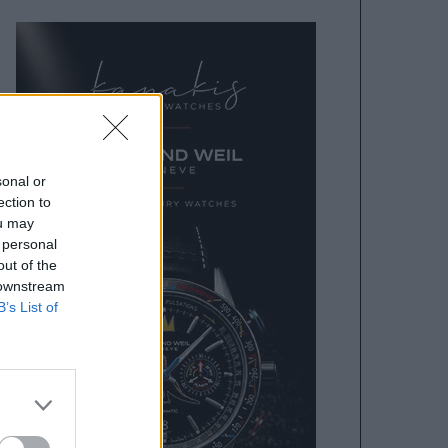
sonal or
ection to
ou may
 personal
out of the
 downstream
B’s List of