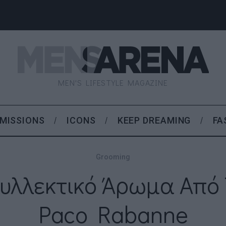
MEN'S LIFESTYLE MAGAZINE
MISSIONS
ICONS
KEEP DREAMING
FA
Grooming
Συλλεκτικό Άρωμα Από 
Paco Rabanne